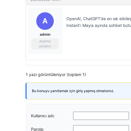
OpenAI, ChatGPT’de en sık etkileş
A
Instant’ı Mayıs ayında sohbet botu
admin
Anahtar
yönetici
1 yazı görüntüleniyor (toplam 1)
Bu konuyu yanıtlamak için giriş yapmış olmalısınız.
Kullanıcı adı:
Parola: