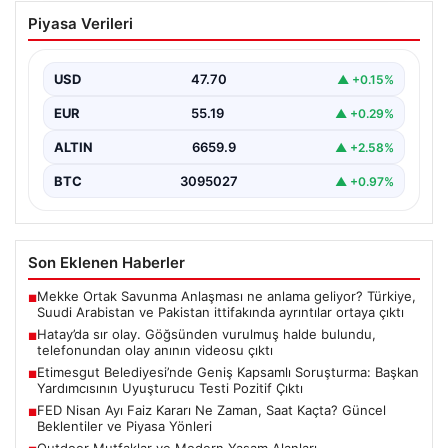
Hatay’da sır olay. Göğsünden vurulmuş
Piyasa Verileri
halde bulundu, telefonundan olay anının
videosu çıktı
USD
47.70
▲ +0.15%
{"title": "Hatay’da Gizemli Olay: Göğsünden Yaralanan
Kadın ve Olay Anını Kaydeden Video Gün yüzüne…
EUR
55.19
▲ +0.29%
ALTIN
6659.9
▲ +2.58%
BTC
3095027
▲ +0.97%
Son Eklenen Haberler
Mekke Ortak Savunma Anlaşması ne anlama geliyor? Türkiye,
■
Suudi Arabistan ve Pakistan ittifakında ayrıntılar ortaya çıktı
Hatay’da sır olay. Göğsünden vurulmuş halde bulundu,
■
telefonundan olay anının videosu çıktı
Etimesgut Belediyesi’nde Geniş Kapsamlı Soruşturma: Başkan
■
Yardımcısının Uyuşturucu Testi Pozitif Çıktı
FED Nisan Ayı Faiz Kararı Ne Zaman, Saat Kaçta? Güncel
■
Beklentiler ve Piyasa Yönleri