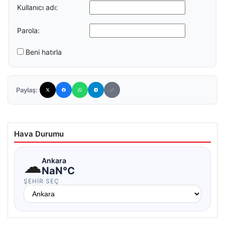
Kullanıcı adı:
Parola:
Beni hatırla
Paylaş:
Hava Durumu
☁
Ankara
NaN°C
ŞEHIR SEÇ