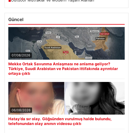
Outdoor Mutfaklar ve Modern Yaşam Alanları
■
Güncel
07/08/2026
Mekke Ortak Savunma Anlaşması ne anlama geliyor?
Türkiye, Suudi Arabistan ve Pakistan ittifakında ayrıntılar
ortaya çıktı
06/08/2026
Hatay’da sır olay. Göğsünden vurulmuş halde bulundu,
telefonundan olay anının videosu çıktı