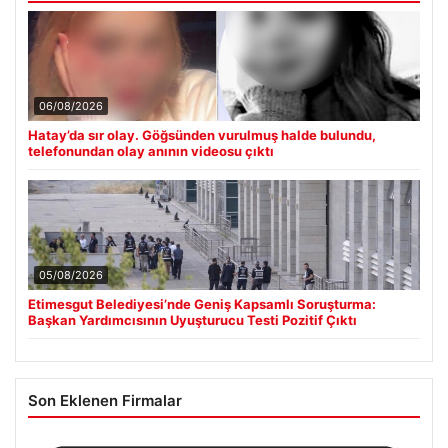
06/08/2026
Hatay’da sır olay. Göğsünden vurulmuş halde bulundu,
telefonundan olay anının videosu çıktı
05/08/2026
Etimesgut Belediyesi’nde Geniş Kapsamlı Soruşturma:
Başkan Yardımcısının Uyuşturucu Testi Pozitif Çıktı
Son Eklenen Firmalar