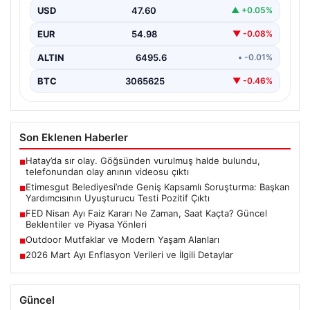
Çıktı
USD
47.60
▲ +0.05%
Ankara'nın Etimesgut ilçesinde yer alan belediyeye
EUR
54.98
▼ -0.08%
yönelik yürütülen kapsamlı bir soruşturmanın son
aşamasında önemli…
ALTIN
6495.6
• -0.01%
BTC
3065625
▼ -0.46%
Son Eklenen Haberler
Hatay’da sır olay. Göğsünden vurulmuş halde bulundu,
■
telefonundan olay anının videosu çıktı
Etimesgut Belediyesi’nde Geniş Kapsamlı Soruşturma: Başkan
■
Yardımcısının Uyuşturucu Testi Pozitif Çıktı
FED Nisan Ayı Faiz Kararı Ne Zaman, Saat Kaçta? Güncel
■
Beklentiler ve Piyasa Yönleri
Outdoor Mutfaklar ve Modern Yaşam Alanları
■
2026 Mart Ayı Enflasyon Verileri ve İlgili Detaylar
■
Güncel