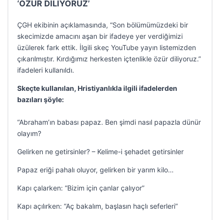
‘ÖZÜR DİLİYORUZ’
ÇGH ekibinin açıklamasında, “Son bölümümüzdeki bir
skecimizde amacını aşan bir ifadeye yer verdiğimizi
üzülerek fark ettik. İlgili skeç YouTube yayın listemizden
çıkarılmıştır. Kırdığımız herkesten içtenlikle özür diliyoruz.”
ifadeleri kullanıldı.
Skeçte kullanılan, Hristiyanlıkla ilgili ifadelerden
bazıları şöyle:
“Abraham’ın babası papaz. Ben şimdi nasıl papazla dünür
olayım?
Gelirken ne getirsinler? – Kelime-i şehadet getirsinler
Papaz eriği pahalı oluyor, gelirken bir yarım kilo…
Kapı çalarken: “Bizim için çanlar çalıyor”
Kapı açılırken: “Aç bakalım, başlasın haçlı seferleri”