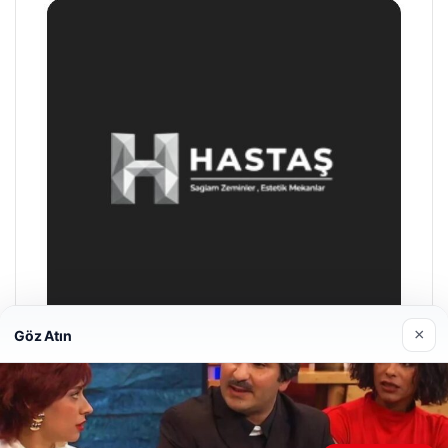
×
Göz Atın
Enes Kaplan Avukatlık Bürosu
28/04/2026