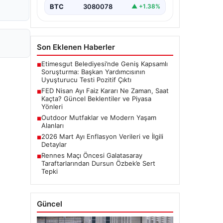
BTC
3080078
▲ +1.38%
Son Eklenen Haberler
Etimesgut Belediyesi’nde Geniş Kapsamlı
■
Soruşturma: Başkan Yardımcısının
Uyuşturucu Testi Pozitif Çıktı
FED Nisan Ayı Faiz Kararı Ne Zaman, Saat
■
Kaçta? Güncel Beklentiler ve Piyasa
Yönleri
Outdoor Mutfaklar ve Modern Yaşam
■
Alanları
2026 Mart Ayı Enflasyon Verileri ve İlgili
■
Detaylar
Rennes Maçı Öncesi Galatasaray
■
Taraftarlarından Dursun Özbek’e Sert
Tepki
Güncel