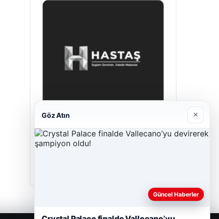
×
Göz Atın
Hastaş Beton
26/05/2026
Güncel Haberler
Crystal Palace finalde Vallecano’yu