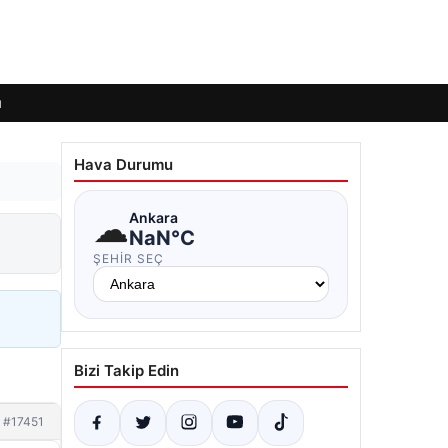
ı
Hava Durumu
☁
Ankara
NaN°C
ŞEHIR SEÇ
Bizi Takip Edin
#17451