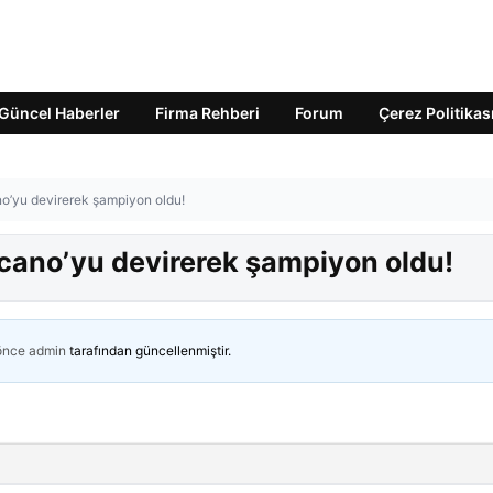
Güncel Haberler
Firma Rehberi
Forum
Çerez Politikas
no’yu devirerek şampiyon oldu!
ecano’yu devirerek şampiyon oldu!
 önce
admin
tarafından güncellenmiştir.