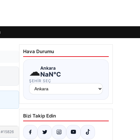
ı
Hava Durumu
☁
Ankara
NaN°C
ŞEHIR SEÇ
Bizi Takip Edin
#15826