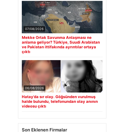
07/08/2026
Mekke Ortak Savunma Anlaşması ne
anlama geliyor? Türkiye, Suudi Arabistan
ve Pakistan ittifakında ayrıntılar ortaya
çıktı
06/08/2026
Hatay’da sır olay. Göğsünden vurulmuş
halde bulundu, telefonundan olay anının
videosu çıktı
Son Eklenen Firmalar