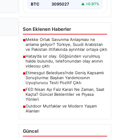
BTC
3095027
▲ +0.97%
Son Eklenen Haberler
Mekke Ortak Savunma Anlaşması ne
■
anlama geliyor? Türkiye, Suudi Arabistan
ve Pakistan ittifakında ayrıntılar ortaya çıktı
Hatay’da sır olay. Göğsünden vurulmuş
■
halde bulundu, telefonundan olay anının
videosu çıktı
Etimesgut Belediyesi’nde Geniş Kapsamlı
■
Soruşturma: Başkan Yardımcısının
Uyuşturucu Testi Pozitif Çıktı
FED Nisan Ayı Faiz Kararı Ne Zaman, Saat
■
Kaçta? Güncel Beklentiler ve Piyasa
Yönleri
Outdoor Mutfaklar ve Modern Yaşam
■
Alanları
Güncel