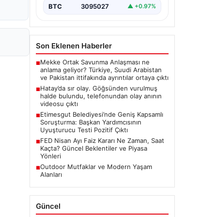
BTC
3095027
▲ +0.97%
Son Eklenen Haberler
Mekke Ortak Savunma Anlaşması ne
■
anlama geliyor? Türkiye, Suudi Arabistan
ve Pakistan ittifakında ayrıntılar ortaya çıktı
Hatay’da sır olay. Göğsünden vurulmuş
■
halde bulundu, telefonundan olay anının
videosu çıktı
Etimesgut Belediyesi’nde Geniş Kapsamlı
■
Soruşturma: Başkan Yardımcısının
Uyuşturucu Testi Pozitif Çıktı
FED Nisan Ayı Faiz Kararı Ne Zaman, Saat
■
Kaçta? Güncel Beklentiler ve Piyasa
Yönleri
Outdoor Mutfaklar ve Modern Yaşam
■
Alanları
Güncel