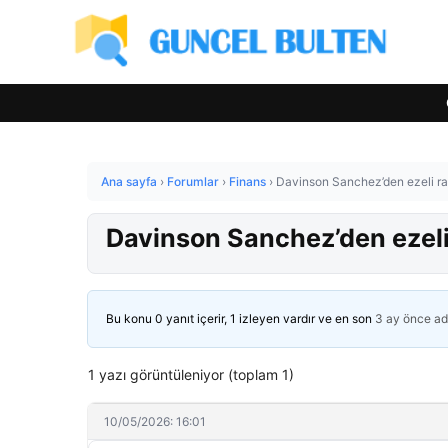
Ana sayfa
›
Forumlar
›
Finans
›
Davinson Sanchez’den ezeli ra
Davinson Sanchez’den ezeli 
Bu konu 0 yanıt içerir, 1 izleyen vardır ve en son
3 ay önce
ad
1 yazı görüntüleniyor (toplam 1)
10/05/2026: 16:01