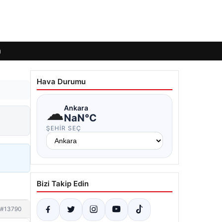
ı
Hava Durumu
☁
Ankara
NaN°C
ŞEHIR SEÇ
Bizi Takip Edin
#13790