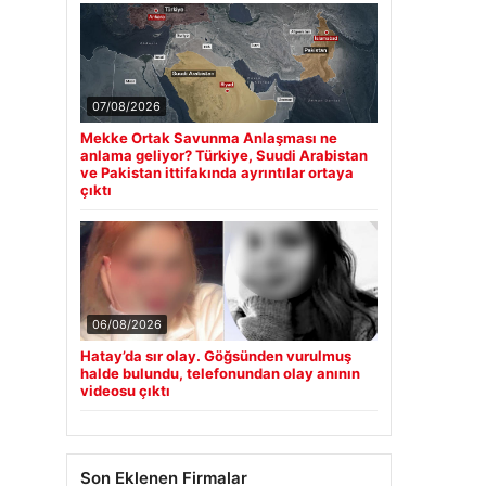
07/08/2026
Mekke Ortak Savunma Anlaşması ne
anlama geliyor? Türkiye, Suudi Arabistan
ve Pakistan ittifakında ayrıntılar ortaya
çıktı
06/08/2026
Hatay’da sır olay. Göğsünden vurulmuş
halde bulundu, telefonundan olay anının
videosu çıktı
Son Eklenen Firmalar