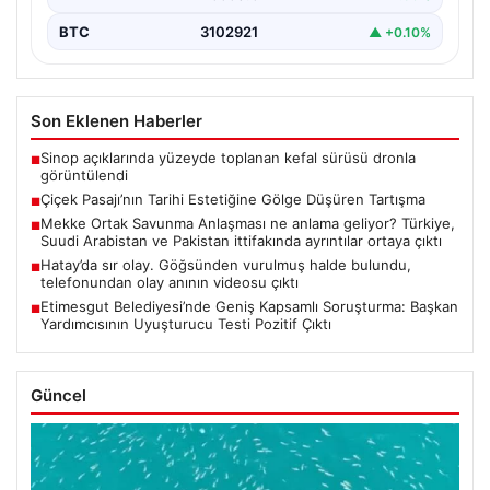
BTC
3102921
▲ +0.10%
Son Eklenen Haberler
Sinop açıklarında yüzeyde toplanan kefal sürüsü dronla
■
görüntülendi
Çiçek Pasajı’nın Tarihi Estetiğine Gölge Düşüren Tartışma
■
Mekke Ortak Savunma Anlaşması ne anlama geliyor? Türkiye,
■
Suudi Arabistan ve Pakistan ittifakında ayrıntılar ortaya çıktı
Hatay’da sır olay. Göğsünden vurulmuş halde bulundu,
■
telefonundan olay anının videosu çıktı
Etimesgut Belediyesi’nde Geniş Kapsamlı Soruşturma: Başkan
■
Yardımcısının Uyuşturucu Testi Pozitif Çıktı
Güncel