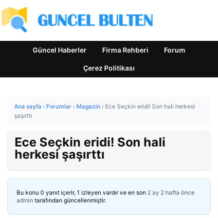
Güncel Haberler
Firma Rehberi
Forum
Çerez Politikası
Ana sayfa
›
Forumlar
›
Magazin
›
Ece Seçkin eridi! Son hali herkesi
şaşırttı
Ece Seçkin eridi! Son hali
herkesi şaşırttı
Bu konu 0 yanıt içerir, 1 izleyen vardır ve en son
2 ay 2 hafta önce
admin
tarafından güncellenmiştir.