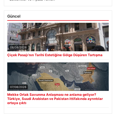
Güncel
08/08/2026
Çiçek Pasajı’nın Tarihi Estetiğine Gölge Düşüren Tartışma
07/08/2026
Mekke Ortak Savunma Anlaşması ne anlama geliyor?
Türkiye, Suudi Arabistan ve Pakistan ittifakında ayrıntılar
ortaya çıktı