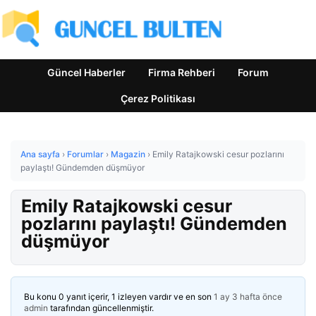
Güncel Haberler
Firma Rehberi
Forum
Çerez Politikası
Ana sayfa
›
Forumlar
›
Magazin
›
Emily Ratajkowski cesur pozlarını
paylaştı! Gündemden düşmüyor
Emily Ratajkowski cesur
pozlarını paylaştı! Gündemden
düşmüyor
Bu konu 0 yanıt içerir, 1 izleyen vardır ve en son
1 ay 3 hafta önce
admin
tarafından güncellenmiştir.