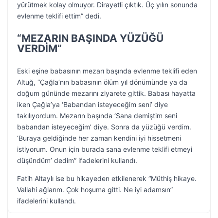
yürütmek kolay olmuyor. Dirayetli çıktık. Üç yılın sonunda
evlenme teklifi ettim” dedi.
“MEZARIN BAŞINDA YÜZÜĞÜ
VERDİM”
Eski eşine babasının mezarı başında evlenme teklifi eden
Altuğ, “Çağla’nın babasının ölüm yıl dönümünde ya da
doğum gününde mezarını ziyarete gittik. Babası hayatta
iken Çağla’ya ‘Babandan isteyeceğim seni’ diye
takılıyordum. Mezarın başında ‘Sana demiştim seni
babandan isteyeceğim’ diye. Sonra da yüzüğü verdim.
‘Buraya geldiğinde her zaman kendini iyi hissetmeni
istiyorum. Onun için burada sana evlenme teklifi etmeyi
düşündüm’ dedim” ifadelerini kullandı.
Fatih Altaylı ise bu hikayeden etkilenerek “Müthiş hikaye.
Vallahi ağlarım. Çok hoşuma gitti. Ne iyi adamsın”
ifadelerini kullandı.