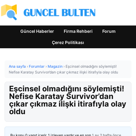
Güncel Haberler
Firma Rehberi
Forum
Çerez Politikası
Ana sayfa
›
Forumlar
›
Magazin
›
Eşcinsel olmadığını söylemişti!
Nefise Karatay Survivor’dan çıkar çıkmaz ilişki itirafıyla olay oldu
Eşcinsel olmadığını söylemişti!
Nefise Karatay Survivor’dan
çıkar çıkmaz ilişki itirafıyla olay
oldu
Bu konu 0 yanıt içerir, 1 izleyen vardır ve en son
1 ay 2 hafta önce