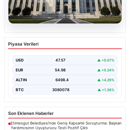
04.08.2026
FED Nisan Ayı Faiz Kararı Ne Zaman,
Piyasa Verileri
Saat Kaçta? Güncel Beklentiler ve
Piyasa Yönleri
USD
47.57
▲ +0.07%
ABD Merkez Bankası (FED) nisan ayı faiz kararı, finansal
piyasalarda büyük ilgiyle takip edilen…
EUR
54.98
▲ +0.24%
ALTIN
6498.4
▲ +4.29%
BTC
3080078
▲ +1.38%
Son Eklenen Haberler
Etimesgut Belediyesi’nde Geniş Kapsamlı Soruşturma: Başkan
■
Yardımcısının Uyuşturucu Testi Pozitif Çıktı