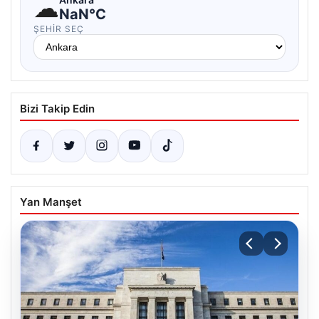
☁
NaN°C
ŞEHIR SEÇ
Bizi Takip Edin
Yan Manşet