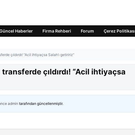
Güncel Haberler
Firma Rehberi
Forum
Çerez Politikas
rde çıldırdı! “Acil ihtiyaçsa Salah’ı getiririz”
transferde çıldırdı! “Acil ihtiyaçsa
 önce
admin
tarafından güncellenmiştir.