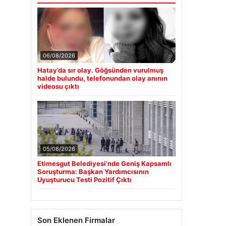
06/08/2026
Hatay’da sır olay. Göğsünden vurulmuş
halde bulundu, telefonundan olay anının
videosu çıktı
05/08/2026
Etimesgut Belediyesi’nde Geniş Kapsamlı
Soruşturma: Başkan Yardımcısının
Uyuşturucu Testi Pozitif Çıktı
Son Eklenen Firmalar