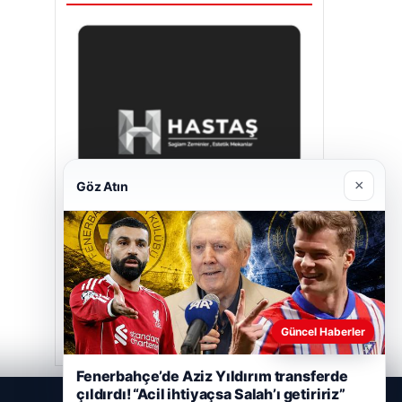
×
Göz Atın
Hastaş Beton
26/05/2026
Güncel Haberler
Fenerbahçe’de Aziz Yıldırım transferde
çıldırdı! “Acil ihtiyaçsa Salah’ı getiririz”