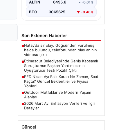
alan belediyeye yönelik yürütülen
ALTIN
6495.6
• -0.01%
kapsamlı bir soruşturmanın son
aşamasında önemli…
BTC
3065625
▼ -0.46%
Son Eklenen Haberler
Hatay’da sır olay. Göğsünden vurulmuş
■
halde bulundu, telefonundan olay anının
videosu çıktı
Etimesgut Belediyesi’nde Geniş Kapsamlı
■
Soruşturma: Başkan Yardımcısının
Uyuşturucu Testi Pozitif Çıktı
FED Nisan Ayı Faiz Kararı Ne Zaman, Saat
■
Kaçta? Güncel Beklentiler ve Piyasa
Yönleri
Outdoor Mutfaklar ve Modern Yaşam
■
Alanları
2026 Mart Ayı Enflasyon Verileri ve İlgili
■
Detaylar
Güncel