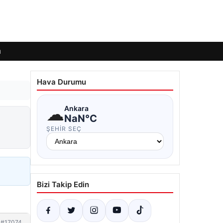
ı
Hava Durumu
☁
Ankara
NaN°C
ŞEHIR SEÇ
Bizi Takip Edin
#17074