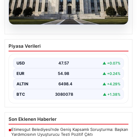
04.08.2026
FED Nisan Ayı Faiz Kararı Ne Zaman,
Piyasa Verileri
Saat Kaçta? Güncel Beklentiler ve
Piyasa Yönleri
USD
47.57
▲ +0.07%
ABD Merkez Bankası (FED) nisan ayı faiz kararı, finansal
piyasalarda büyük ilgiyle takip edilen…
EUR
54.98
▲ +0.24%
ALTIN
6498.4
▲ +4.29%
BTC
3080078
▲ +1.38%
Son Eklenen Haberler
Etimesgut Belediyesi’nde Geniş Kapsamlı Soruşturma: Başkan
■
Yardımcısının Uyuşturucu Testi Pozitif Çıktı