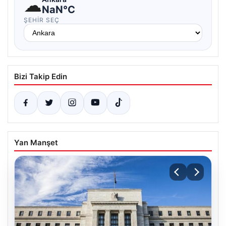
☁
NaN°C
ŞEHIR SEÇ
Bizi Takip Edin
Yan Manşet