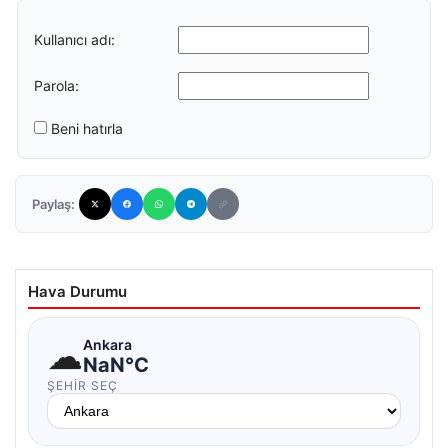
Kullanıcı adı:
Parola:
Beni hatırla
Paylaş:
Hava Durumu
☁
Ankara
NaN°C
ŞEHIR SEÇ