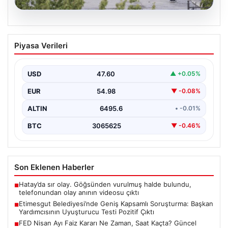
05.08.2026
Etimesgut Belediyesi’nde Geniş
Piyasa Verileri
Kapsamlı Soruşturma: Başkan
Yardımcısının Uyuşturucu Testi Pozitif
Çıktı
USD
47.60
▲ +0.05%
Ankara'nın Etimesgut ilçesinde yer alan belediyeye
EUR
54.98
▼ -0.08%
yönelik yürütülen kapsamlı bir soruşturmanın son
aşamasında önemli…
ALTIN
6495.6
• -0.01%
BTC
3065625
▼ -0.46%
Son Eklenen Haberler
Hatay’da sır olay. Göğsünden vurulmuş halde bulundu,
■
telefonundan olay anının videosu çıktı
Etimesgut Belediyesi’nde Geniş Kapsamlı Soruşturma: Başkan
■
Yardımcısının Uyuşturucu Testi Pozitif Çıktı
FED Nisan Ayı Faiz Kararı Ne Zaman, Saat Kaçta? Güncel
■