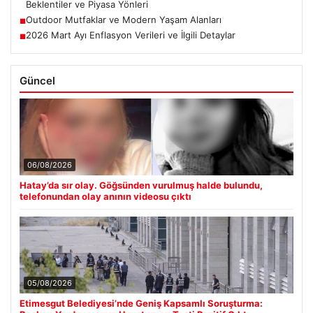
Beklentiler ve Piyasa Yönleri
Outdoor Mutfaklar ve Modern Yaşam Alanları
■
2026 Mart Ayı Enflasyon Verileri ve İlgili Detaylar
■
Güncel
06/08/2026
Hatay’da sır olay. Göğsünden vurulmuş halde bulundu,
telefonundan olay anının videosu çıktı
05/08/2026
Etimesgut Belediyesi’nde Geniş Kapsamlı Soruşturma: