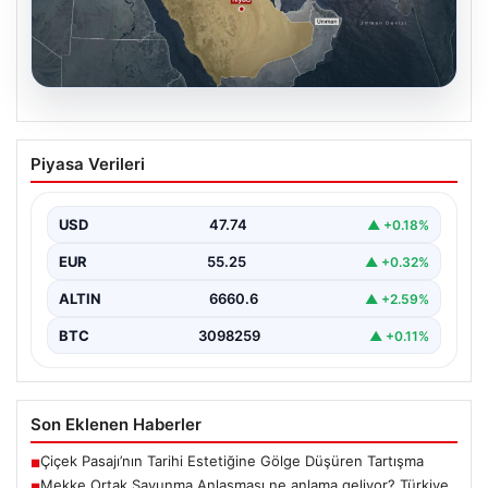
07.08.2026
Mekke Ortak Savunma Anlaşması ne
Piyasa Verileri
anlama geliyor? Türkiye, Suudi
Arabistan ve Pakistan ittifakında
ayrıntılar ortaya çıktı
USD
47.74
▲ +0.18%
EUR
55.25
▲ +0.32%
ALTIN
6660.6
▲ +2.59%
BTC
3098259
▲ +0.11%
Son Eklenen Haberler
Çiçek Pasajı’nın Tarihi Estetiğine Gölge Düşüren Tartışma
■
Mekke Ortak Savunma Anlaşması ne anlama geliyor? Türkiye,
■