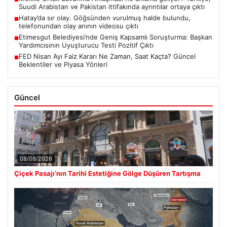
Suudi Arabistan ve Pakistan ittifakında ayrıntılar ortaya çıktı
Hatay’da sır olay. Göğsünden vurulmuş halde bulundu,
■
telefonundan olay anının videosu çıktı
Etimesgut Belediyesi’nde Geniş Kapsamlı Soruşturma: Başkan
■
Yardımcısının Uyuşturucu Testi Pozitif Çıktı
FED Nisan Ayı Faiz Kararı Ne Zaman, Saat Kaçta? Güncel
■
Beklentiler ve Piyasa Yönleri
Güncel
08/08/2026
Çiçek Pasajı’nın Tarihi Estetiğine Gölge Düşüren Tartışma