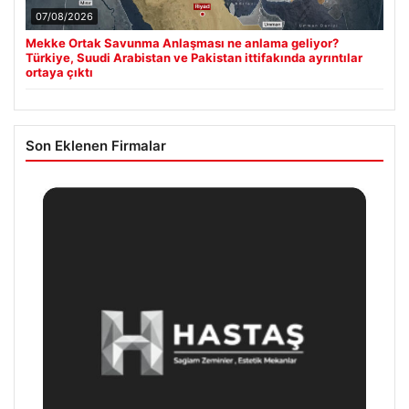
07/08/2026
Mekke Ortak Savunma Anlaşması ne anlama geliyor?
Türkiye, Suudi Arabistan ve Pakistan ittifakında ayrıntılar
ortaya çıktı
Son Eklenen Firmalar