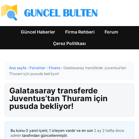
Güncel Haberler
Firma Rehberi
Forum
Çerez Politikası
Ana sayfa
›
Forumlar
›
Finans
›
Galatasaray transferde Juventus’tan
Thuram için pusuda bekliyor!
Galatasaray transferde
Juventus’tan Thuram için
pusuda bekliyor!
Bu konu 0 yanıt içerir, 1 izleyen vardır ve en son
2 ay 2 hafta önce
admin
tarafından güncellenmiştir.