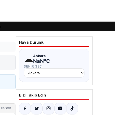
ı
Hava Durumu
☁
Ankara
NaN°C
ŞEHIR SEÇ
Bizi Takip Edin
#16691