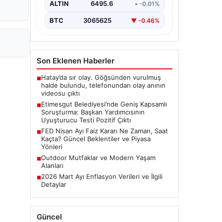
alan belediyeye yönelik yürütülen
ALTIN
6495.6
• -0.01%
kapsamlı bir soruşturmanın son
aşamasında önemli…
BTC
3065625
▼ -0.46%
Son Eklenen Haberler
Hatay’da sır olay. Göğsünden vurulmuş
■
halde bulundu, telefonundan olay anının
videosu çıktı
Etimesgut Belediyesi’nde Geniş Kapsamlı
■
Soruşturma: Başkan Yardımcısının
Uyuşturucu Testi Pozitif Çıktı
FED Nisan Ayı Faiz Kararı Ne Zaman, Saat
■
Kaçta? Güncel Beklentiler ve Piyasa
Yönleri
Outdoor Mutfaklar ve Modern Yaşam
■
Alanları
2026 Mart Ayı Enflasyon Verileri ve İlgili
■
Detaylar
Güncel