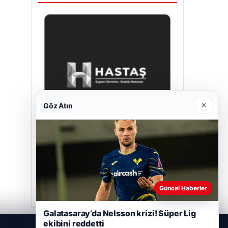
×
Göz Atın
Hastaş Beton
26/05/2026
Güncel Haberler
Galatasaray’da Nelsson krizi! Süper Lig
ekibini reddetti