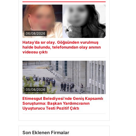
06/08/2026
Hatay’da sır olay. Göğsünden vurulmuş
halde bulundu, telefonundan olay anının
videosu çıktı
05/08/2026
Etimesgut Belediyesi’nde Geniş Kapsamlı
Soruşturma: Başkan Yardımcısının
Uyuşturucu Testi Pozitif Çıktı
Son Eklenen Firmalar