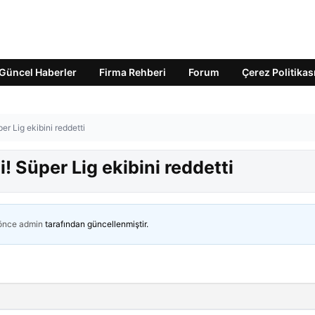
Güncel Haberler
Firma Rehberi
Forum
Çerez Politikas
er Lig ekibini reddetti
! Süper Lig ekibini reddetti
 önce
admin
tarafından güncellenmiştir.