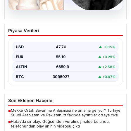
06.08.2026
Hatay’da sır olay. Göğsünden vurulmuş
Piyasa Verileri
halde bulundu, telefonundan olay anının
videosu çıktı
USD
47.70
▲ +0.15%
{"title": "Hatay’da Gizemli Olay: Göğsünden Yaralanan
Kadın ve Olay Anını Kaydeden Video Gün yüzüne…
EUR
55.19
▲ +0.29%
ALTIN
6659.9
▲ +2.58%
BTC
3095027
▲ +0.97%
Son Eklenen Haberler
Mekke Ortak Savunma Anlaşması ne anlama geliyor? Türkiye,
■
Suudi Arabistan ve Pakistan ittifakında ayrıntılar ortaya çıktı
Hatay’da sır olay. Göğsünden vurulmuş halde bulundu,
■
telefonundan olay anının videosu çıktı