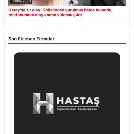
06/08/2026
Hatay’da sır olay. Göğsünden vurulmuş halde bulundu,
telefonundan olay anının videosu çıktı
Son Eklenen Firmalar