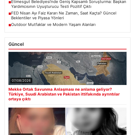
Etimesgut Belediyesi’nde Geniş Kapsamlı Soruşturma: Başkan
■
Yardımcısının Uyuşturucu Testi Pozitif Çıktı
FED Nisan Ayı Faiz Kararı Ne Zaman, Saat Kaçta? Güncel
■
Beklentiler ve Piyasa Yönleri
Outdoor Mutfaklar ve Modern Yaşam Alanları
■
Güncel
07/08/2026
Mekke Ortak Savunma Anlaşması ne anlama geliyor?
Türkiye, Suudi Arabistan ve Pakistan ittifakında ayrıntılar
ortaya çıktı