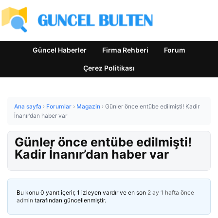
Güncel Haberler
Firma Rehberi
Forum
Çerez Politikası
Ana sayfa
›
Forumlar
›
Magazin
›
Günler önce entübe edilmişti! Kadir
İnanır’dan haber var
Günler önce entübe edilmişti!
Kadir İnanır’dan haber var
Bu konu 0 yanıt içerir, 1 izleyen vardır ve en son
2 ay 1 hafta önce
admin
tarafından güncellenmiştir.