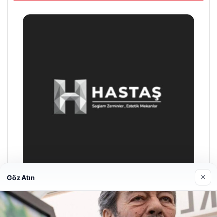
×
Göz Atın
Enes Kaplan Avukatlık Bürosu
28/04/2026