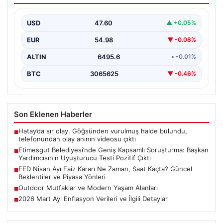
Yardımcısının Uyuşturucu Testi Pozitif
Çıktı
USD
47.60
▲ +0.05%
Ankara'nın Etimesgut ilçesinde yer alan belediyeye
EUR
54.98
▼ -0.08%
yönelik yürütülen kapsamlı bir soruşturmanın son
aşamasında önemli…
ALTIN
6495.6
• -0.01%
BTC
3065625
▼ -0.46%
Son Eklenen Haberler
Hatay’da sır olay. Göğsünden vurulmuş halde bulundu,
■
telefonundan olay anının videosu çıktı
Etimesgut Belediyesi’nde Geniş Kapsamlı Soruşturma: Başkan
■
Yardımcısının Uyuşturucu Testi Pozitif Çıktı
FED Nisan Ayı Faiz Kararı Ne Zaman, Saat Kaçta? Güncel
■
Beklentiler ve Piyasa Yönleri
Outdoor Mutfaklar ve Modern Yaşam Alanları
■
2026 Mart Ayı Enflasyon Verileri ve İlgili Detaylar
■