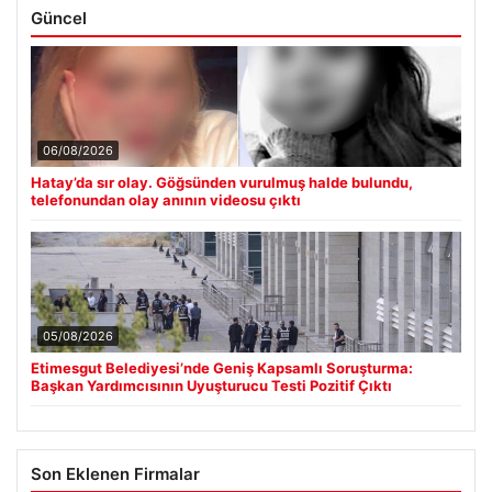
Güncel
06/08/2026
Hatay’da sır olay. Göğsünden vurulmuş halde bulundu,
telefonundan olay anının videosu çıktı
05/08/2026
Etimesgut Belediyesi’nde Geniş Kapsamlı Soruşturma:
Başkan Yardımcısının Uyuşturucu Testi Pozitif Çıktı
Son Eklenen Firmalar