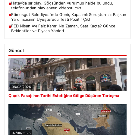
Hatay’da sır olay. Göğsünden vurulmuş halde bulundu,
■
telefonundan olay anının videosu çıktı
Etimesgut Belediyesi’nde Geniş Kapsamlı Soruşturma: Başkan
■
Yardımcısının Uyuşturucu Testi Pozitif Çıktı
FED Nisan Ayı Faiz Kararı Ne Zaman, Saat Kaçta? Güncel
■
Beklentiler ve Piyasa Yönleri
Güncel
08/08/2026
Çiçek Pasajı’nın Tarihi Estetiğine Gölge Düşüren Tartışma
07/08/2026