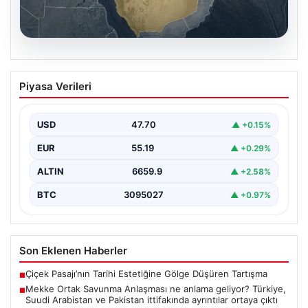
07.08.2026
Mekke Ortak Savunma Anlaşması ne
Piyasa Verileri
anlama geliyor? Türkiye, Suudi
Arabistan ve Pakistan ittifakında
ayrıntılar ortaya çıktı
USD
47.70
▲ +0.15%
EUR
55.19
▲ +0.29%
ALTIN
6659.9
▲ +2.58%
BTC
3095027
▲ +0.97%
Son Eklenen Haberler
Çiçek Pasajı’nın Tarihi Estetiğine Gölge Düşüren Tartışma
■
Mekke Ortak Savunma Anlaşması ne anlama geliyor? Türkiye,
■
Suudi Arabistan ve Pakistan ittifakında ayrıntılar ortaya çıktı