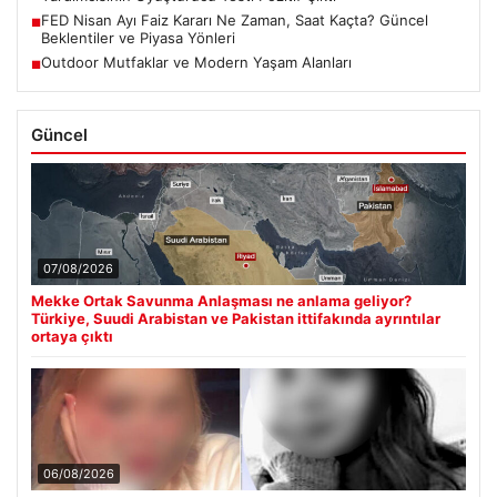
FED Nisan Ayı Faiz Kararı Ne Zaman, Saat Kaçta? Güncel
■
Beklentiler ve Piyasa Yönleri
Outdoor Mutfaklar ve Modern Yaşam Alanları
■
Güncel
07/08/2026
Mekke Ortak Savunma Anlaşması ne anlama geliyor?
Türkiye, Suudi Arabistan ve Pakistan ittifakında ayrıntılar
ortaya çıktı
06/08/2026