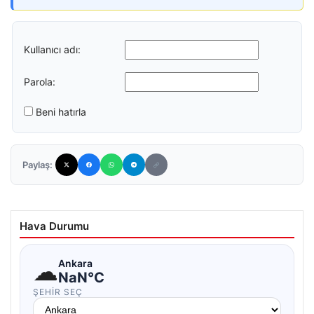
Kullanıcı adı:
Parola:
Beni hatırla
Paylaş:
Hava Durumu
☁
Ankara
NaN°C
ŞEHIR SEÇ