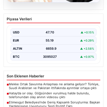
06.08.2026
Hatay’da sır olay. Göğsünden vurulmuş
Piyasa Verileri
halde bulundu, telefonundan olay anının
videosu çıktı
USD
47.70
▲ +0.15%
{"title": "Hatay’da Gizemli Olay: Göğsünden Yaralanan
Kadın ve Olay Anını Kaydeden Video Gün yüzüne…
EUR
55.19
▲ +0.29%
ALTIN
6659.9
▲ +2.58%
BTC
3095027
▲ +0.97%
Son Eklenen Haberler
Mekke Ortak Savunma Anlaşması ne anlama geliyor? Türkiye,
■
Suudi Arabistan ve Pakistan ittifakında ayrıntılar ortaya çıktı
Hatay’da sır olay. Göğsünden vurulmuş halde bulundu,
■
telefonundan olay anının videosu çıktı
Etimesgut Belediyesi’nde Geniş Kapsamlı Soruşturma: Başkan
■
Yardımcısının Uyuşturucu Testi Pozitif Çıktı