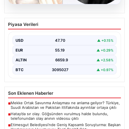
06.08.2026
Hatay’da sır olay. Göğsünden vurulmuş
Piyasa Verileri
halde bulundu, telefonundan olay anının
videosu çıktı
USD
47.70
▲ +0.15%
{"title": "Hatay’da Gizemli Olay: Göğsünden Yaralanan
Kadın ve Olay Anını Kaydeden Video Gün yüzüne…
EUR
55.19
▲ +0.29%
ALTIN
6659.9
▲ +2.58%
BTC
3095027
▲ +0.97%
Son Eklenen Haberler
Mekke Ortak Savunma Anlaşması ne anlama geliyor? Türkiye,
■
Suudi Arabistan ve Pakistan ittifakında ayrıntılar ortaya çıktı
Hatay’da sır olay. Göğsünden vurulmuş halde bulundu,
■
telefonundan olay anının videosu çıktı
Etimesgut Belediyesi’nde Geniş Kapsamlı Soruşturma: Başkan
■