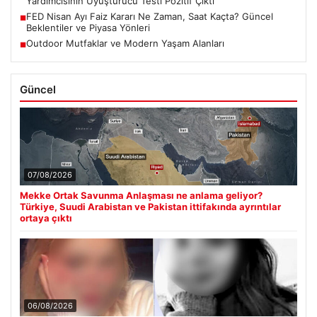
Yardımcısının Uyuşturucu Testi Pozitif Çıktı
FED Nisan Ayı Faiz Kararı Ne Zaman, Saat Kaçta? Güncel
■
Beklentiler ve Piyasa Yönleri
Outdoor Mutfaklar ve Modern Yaşam Alanları
■
Güncel
07/08/2026
Mekke Ortak Savunma Anlaşması ne anlama geliyor?
Türkiye, Suudi Arabistan ve Pakistan ittifakında ayrıntılar
ortaya çıktı
06/08/2026