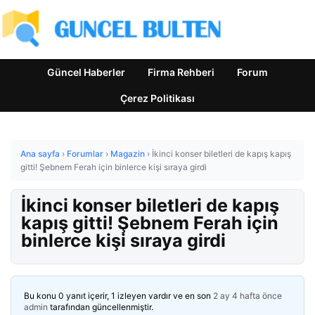
Güncel Haberler
Firma Rehberi
Forum
Çerez Politikası
Ana sayfa
›
Forumlar
›
Magazin
›
İkinci konser biletleri de kapış kapış
gitti! Şebnem Ferah için binlerce kişi sıraya girdi
İkinci konser biletleri de kapış
kapış gitti! Şebnem Ferah için
binlerce kişi sıraya girdi
Bu konu 0 yanıt içerir, 1 izleyen vardır ve en son
2 ay 4 hafta önce
admin
tarafından güncellenmiştir.