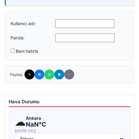
Kullanıcı adı:
Parola:
Beni hatırla
Paylaş:
Hava Durumu
☁
Ankara
NaN°C
ŞEHIR SEÇ