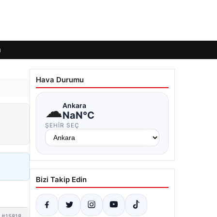
ı
Hava Durumu
☁
Ankara
NaN°C
ŞEHIR SEÇ
Bizi Takip Edin
#15818