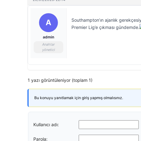
Southampton’ın ajanlık gerekçesiyle
A
Premier Lig’e çıkması gündemde.
admin
Anahtar
yönetici
1 yazı görüntüleniyor (toplam 1)
Bu konuyu yanıtlamak için giriş yapmış olmalısınız.
Kullanıcı adı:
Parola: