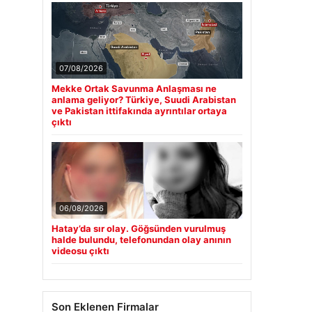
07/08/2026
Mekke Ortak Savunma Anlaşması ne
anlama geliyor? Türkiye, Suudi Arabistan
ve Pakistan ittifakında ayrıntılar ortaya
çıktı
06/08/2026
Hatay’da sır olay. Göğsünden vurulmuş
halde bulundu, telefonundan olay anının
videosu çıktı
Son Eklenen Firmalar