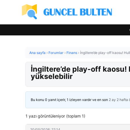
Ana sayfa
›
Forumlar
›
Finans
›
İngiltere’de play-off kaosu! Hul
İngiltere’de play-off kaosu! 
yükselebilir
Bu konu 0 yanıt içerir, 1 izleyen vardır ve en son
2 ay 2 hafta
1 yazı görüntüleniyor (toplam 1)
20/05/2026: 22:14