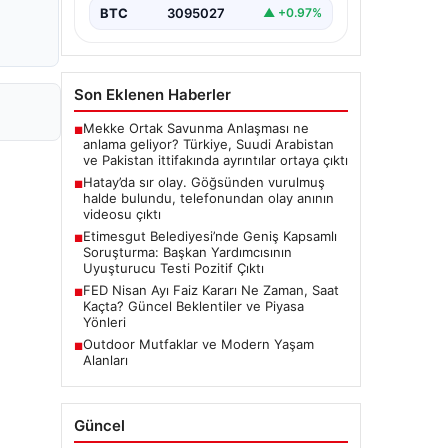
BTC
3095027
▲ +0.97%
Son Eklenen Haberler
Mekke Ortak Savunma Anlaşması ne
■
anlama geliyor? Türkiye, Suudi Arabistan
ve Pakistan ittifakında ayrıntılar ortaya çıktı
Hatay’da sır olay. Göğsünden vurulmuş
■
halde bulundu, telefonundan olay anının
videosu çıktı
Etimesgut Belediyesi’nde Geniş Kapsamlı
■
Soruşturma: Başkan Yardımcısının
Uyuşturucu Testi Pozitif Çıktı
FED Nisan Ayı Faiz Kararı Ne Zaman, Saat
■
Kaçta? Güncel Beklentiler ve Piyasa
Yönleri
Outdoor Mutfaklar ve Modern Yaşam
■
Alanları
Güncel