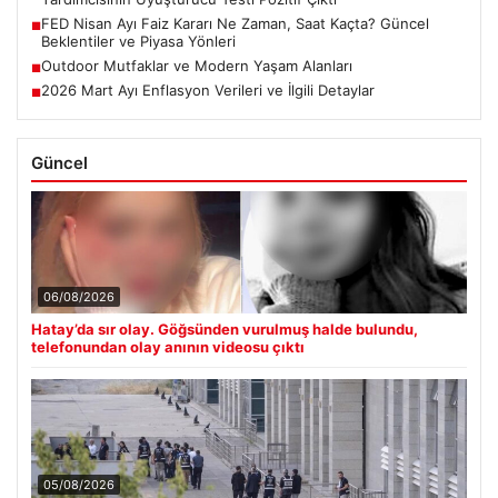
FED Nisan Ayı Faiz Kararı Ne Zaman, Saat Kaçta? Güncel
■
Beklentiler ve Piyasa Yönleri
Outdoor Mutfaklar ve Modern Yaşam Alanları
■
2026 Mart Ayı Enflasyon Verileri ve İlgili Detaylar
■
Güncel
06/08/2026
Hatay’da sır olay. Göğsünden vurulmuş halde bulundu,
telefonundan olay anının videosu çıktı
05/08/2026