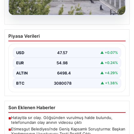
05.08.2026
Etimesgut Belediyesi’nde Geniş
Piyasa Verileri
Kapsamlı Soruşturma: Başkan
Yardımcısının Uyuşturucu Testi Pozitif
Çıktı
USD
47.57
▲ +0.07%
Ankara'nın Etimesgut ilçesinde yer alan belediyeye
EUR
54.98
▲ +0.24%
yönelik yürütülen kapsamlı bir soruşturmanın son
aşamasında önemli…
ALTIN
6498.4
▲ +4.29%
BTC
3080078
▲ +1.38%
Son Eklenen Haberler
Hatay’da sır olay. Göğsünden vurulmuş halde bulundu,
■
telefonundan olay anının videosu çıktı
Etimesgut Belediyesi’nde Geniş Kapsamlı Soruşturma: Başkan
■
Yardımcısının Uyuşturucu Testi Pozitif Çıktı