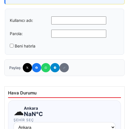
Kullanıcı adı:
Parola:
Beni hatırla
Paylaş:
Hava Durumu
☁
Ankara
NaN°C
ŞEHIR SEÇ