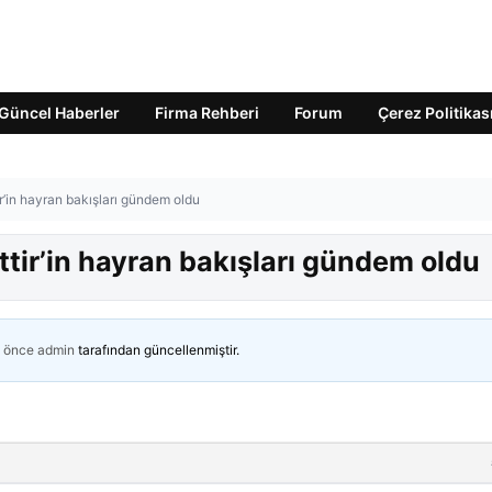
Güncel Haberler
Firma Rehberi
Forum
Çerez Politikas
r’in hayran bakışları gündem oldu
tir’in hayran bakışları gündem oldu
n önce
admin
tarafından güncellenmiştir.