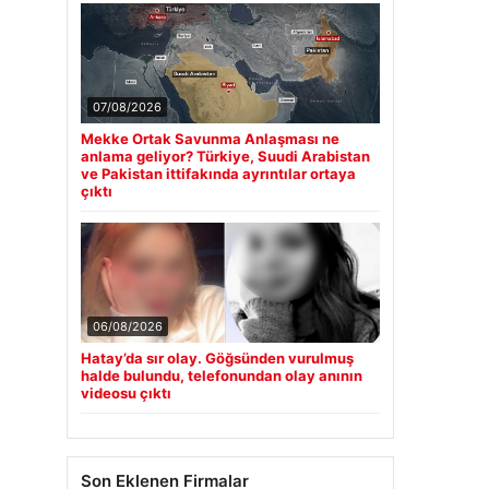
07/08/2026
Mekke Ortak Savunma Anlaşması ne
anlama geliyor? Türkiye, Suudi Arabistan
ve Pakistan ittifakında ayrıntılar ortaya
çıktı
06/08/2026
Hatay’da sır olay. Göğsünden vurulmuş
halde bulundu, telefonundan olay anının
videosu çıktı
Son Eklenen Firmalar