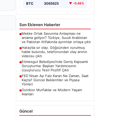
BTC
3065625
▼ -0.46%
Son Eklenen Haberler
Mekke Ortak Savunma Anlaşması ne
■
anlama geliyor? Türkiye, Suudi Arabistan
ve Pakistan ittifakında ayrıntılar ortaya çıktı
Hatay’da sır olay. Göğsünden vurulmuş
■
halde bulundu, telefonundan olay anının
videosu çıktı
Etimesgut Belediyesi’nde Geniş Kapsamlı
■
Soruşturma: Başkan Yardımcısının
Uyuşturucu Testi Pozitif Çıktı
FED Nisan Ayı Faiz Kararı Ne Zaman, Saat
■
Kaçta? Güncel Beklentiler ve Piyasa
Yönleri
Outdoor Mutfaklar ve Modern Yaşam
■
Alanları
Güncel