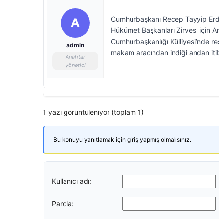
Cumhurbaşkanı Recep Tayyip Erdo
A
Hükümet Başkanları Zirvesi için A
Cumhurbaşkanlığı Külliyesi’nde res
admin
makam aracından indiği andan it
Anahtar
yönetici
1 yazı görüntüleniyor (toplam 1)
Bu konuyu yanıtlamak için giriş yapmış olmalısınız.
Kullanıcı adı:
Parola: