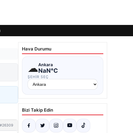
ı
Hava Durumu
☁
Ankara
NaN°C
ŞEHIR SEÇ
Bizi Takip Edin
#26309