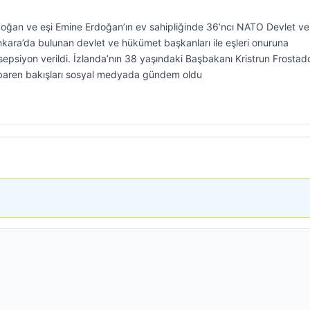
ğan ve eşi Emine Erdoğan’ın ev sahipliğinde 36’ncı NATO Devlet ve
nkara’da bulunan devlet ve hükümet başkanları ile eşleri onuruna
epsiyon verildi. İzlanda’nın 38 yaşındaki Başbakanı Kristrun Frostadot
ibaren bakışları sosyal medyada gündem oldu