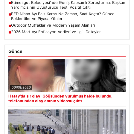
Etimesgut Belediyesi’nde Geniş Kapsamlı Soruşturma: Başkan
■
Yardımcısının Uyuşturucu Testi Pozitif Çıktı
FED Nisan Ayı Faiz Kararı Ne Zaman, Saat Kaçta? Güncel
■
Beklentiler ve Piyasa Yönleri
Outdoor Mutfaklar ve Modern Yaşam Alanları
■
2026 Mart Ayı Enflasyon Verileri ve İlgili Detaylar
■
Güncel
06/08/2026
Hatay’da sır olay. Göğsünden vurulmuş halde bulundu,
telefonundan olay anının videosu çıktı