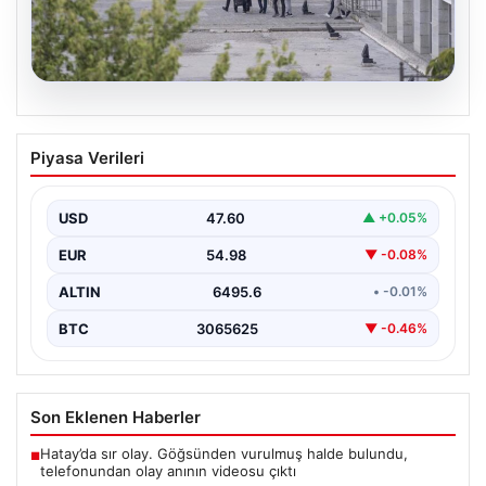
05.08.2026
Etimesgut Belediyesi’nde Geniş
Piyasa Verileri
Kapsamlı Soruşturma: Başkan
Yardımcısının Uyuşturucu Testi Pozitif
Çıktı
USD
47.60
▲ +0.05%
Ankara'nın Etimesgut ilçesinde yer alan belediyeye
EUR
54.98
▼ -0.08%
yönelik yürütülen kapsamlı bir soruşturmanın son
aşamasında önemli…
ALTIN
6495.6
• -0.01%
BTC
3065625
▼ -0.46%
Son Eklenen Haberler
Hatay’da sır olay. Göğsünden vurulmuş halde bulundu,
■
telefonundan olay anının videosu çıktı