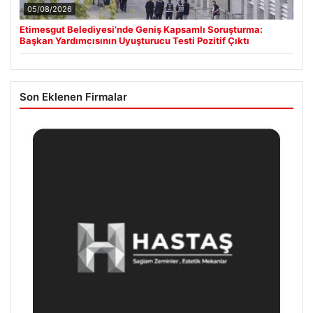
05/08/2026
Etimesgut Belediyesi’nde Geniş Kapsamlı Soruşturma:
Başkan Yardımcısının Uyuşturucu Testi Pozitif Çıktı
Son Eklenen Firmalar