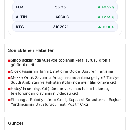
EUR
55.25
▲ +0.32%
ALTIN
6660.6
▲ +2.59%
BTC
3102921
▲ +0.10%
Son Eklenen Haberler
Sinop açıklarında yüzeyde toplanan kefal sürüsü dronla
■
görüntülendi
Çiçek Pasajı’nın Tarihi Estetiğine Gölge Düşüren Tartışma
■
Mekke Ortak Savunma Anlaşması ne anlama geliyor? Türkiye,
■
Suudi Arabistan ve Pakistan ittifakında ayrıntılar ortaya çıktı
Hatay’da sır olay. Göğsünden vurulmuş halde bulundu,
■
telefonundan olay anının videosu çıktı
Etimesgut Belediyesi’nde Geniş Kapsamlı Soruşturma: Başkan
■
Yardımcısının Uyuşturucu Testi Pozitif Çıktı
Güncel