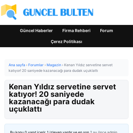
Güncel Haberler
Firma Rehberi
Forum
Çerez Politikası
Ana sayfa
›
Forumlar
›
Magazin
›
Kenan Yıldız servetine servet
katıyor! 20 saniyede kazanacağı para dudak uçuklattı
Kenan Yıldız servetine servet
katıyor! 20 saniyede
kazanacağı para dudak
uçuklattı
Bu konu 0 yanıt içerir, 1 izleyen vardır ve en son
2 ay önce
admin