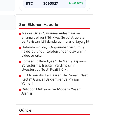
BTC
3095027
▲ +0.97%
Son Eklenen Haberler
Mekke Ortak Savunma Anlaşması ne
■
anlama geliyor? Türkiye, Suudi Arabistan
ve Pakistan ittifakında ayrıntılar ortaya çıktı
Hatay’da sır olay. Göğsünden vurulmuş
■
halde bulundu, telefonundan olay anının
videosu çıktı
Etimesgut Belediyesi’nde Geniş Kapsamlı
■
Soruşturma: Başkan Yardımcısının
Uyuşturucu Testi Pozitif Çıktı
FED Nisan Ayı Faiz Kararı Ne Zaman, Saat
■
Kaçta? Güncel Beklentiler ve Piyasa
Yönleri
Outdoor Mutfaklar ve Modern Yaşam
■
Alanları
Güncel