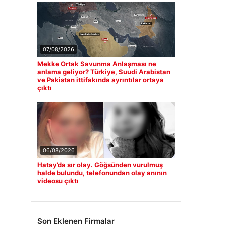
07/08/2026
Mekke Ortak Savunma Anlaşması ne
anlama geliyor? Türkiye, Suudi Arabistan
ve Pakistan ittifakında ayrıntılar ortaya
çıktı
06/08/2026
Hatay’da sır olay. Göğsünden vurulmuş
halde bulundu, telefonundan olay anının
videosu çıktı
Son Eklenen Firmalar