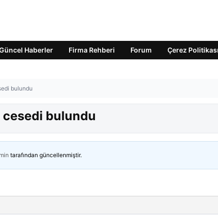
Güncel Haberler
Firma Rehberi
Forum
Çerez Politikas
sedi bulundu
k cesedi bulundu
min
tarafından güncellenmiştir.