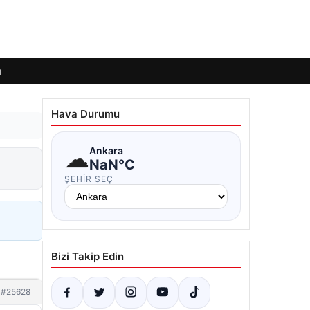
ı
Hava Durumu
☁
Ankara
NaN°C
ŞEHIR SEÇ
Bizi Takip Edin
#25628