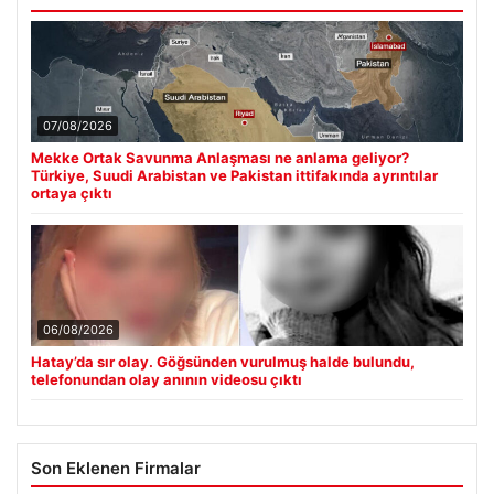
07/08/2026
Mekke Ortak Savunma Anlaşması ne anlama geliyor?
Türkiye, Suudi Arabistan ve Pakistan ittifakında ayrıntılar
ortaya çıktı
06/08/2026
Hatay’da sır olay. Göğsünden vurulmuş halde bulundu,
telefonundan olay anının videosu çıktı
Son Eklenen Firmalar