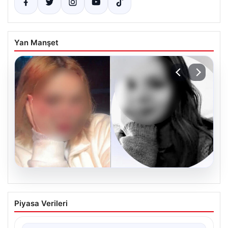
Yan Manşet
06.08.2026
Hatay’da sır olay. Göğsünden vurulmuş
Piyasa Verileri
halde bulundu, telefonundan olay anının
videosu çıktı