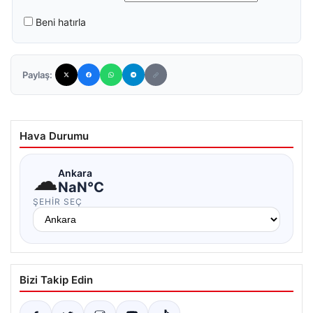
Beni hatırla
Paylaş:
Hava Durumu
☁
Ankara
NaN°C
ŞEHIR SEÇ
Bizi Takip Edin