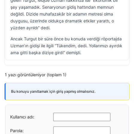
gelen Turgut, Müjde Uzman hakkında ise “Ekonomik bir
şey yaşamadık. Senaryonun gidiş hattından memnun
değildi. Dizide muhafazakâr bir adamın metresi olma
duygusu, üzerinde oldukça dramatik etkiler yarattı, o
yüzden ayrıldı” dedi.
Ancak Turgut bir süre önce bu konuda verdiği röportajda
Uzman’ın gidişi ile ilgili “Tükendim, dedi. Yollarımızı ayırdık
ama gitti başka diziye girdi” demişti.
1 yazı görüntüleniyor (toplam 1)
Bu konuyu yanıtlamak için giriş yapmış olmalısınız.
Kullanıcı adı:
Parola: