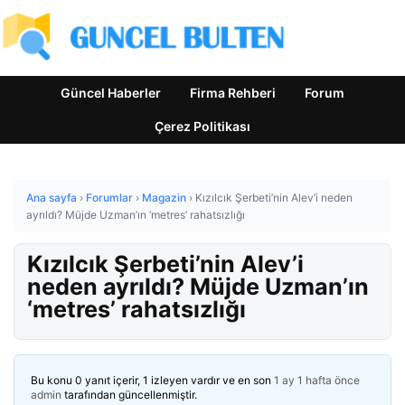
Güncel Haberler
Firma Rehberi
Forum
Çerez Politikası
Ana sayfa
›
Forumlar
›
Magazin
›
Kızılcık Şerbeti’nin Alev’i neden
ayrıldı? Müjde Uzman’ın ‘metres’ rahatsızlığı
Kızılcık Şerbeti’nin Alev’i
neden ayrıldı? Müjde Uzman’ın
‘metres’ rahatsızlığı
Bu konu 0 yanıt içerir, 1 izleyen vardır ve en son
1 ay 1 hafta önce
admin
tarafından güncellenmiştir.