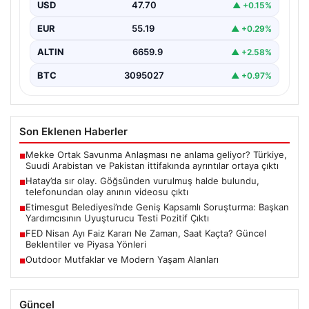
USD
47.70
▲ +0.15%
{"title": "Hatay’da Gizemli Olay: Göğsünden Yaralanan
Kadın ve Olay Anını Kaydeden Video Gün yüzüne…
EUR
55.19
▲ +0.29%
ALTIN
6659.9
▲ +2.58%
BTC
3095027
▲ +0.97%
Son Eklenen Haberler
Mekke Ortak Savunma Anlaşması ne anlama geliyor? Türkiye,
■
Suudi Arabistan ve Pakistan ittifakında ayrıntılar ortaya çıktı
Hatay’da sır olay. Göğsünden vurulmuş halde bulundu,
■
telefonundan olay anının videosu çıktı
Etimesgut Belediyesi’nde Geniş Kapsamlı Soruşturma: Başkan
■
Yardımcısının Uyuşturucu Testi Pozitif Çıktı
FED Nisan Ayı Faiz Kararı Ne Zaman, Saat Kaçta? Güncel
■
Beklentiler ve Piyasa Yönleri
Outdoor Mutfaklar ve Modern Yaşam Alanları
■
Güncel