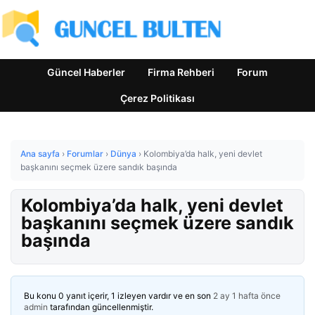
Güncel Haberler
Firma Rehberi
Forum
Çerez Politikası
Ana sayfa
›
Forumlar
›
Dünya
›
Kolombiya’da halk, yeni devlet
başkanını seçmek üzere sandık başında
Kolombiya’da halk, yeni devlet
başkanını seçmek üzere sandık
başında
Bu konu 0 yanıt içerir, 1 izleyen vardır ve en son
2 ay 1 hafta önce
admin
tarafından güncellenmiştir.