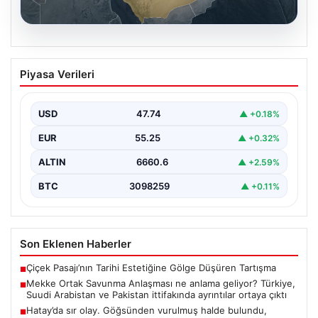
07.08.2026
Mekke Ortak Savunma Anlaşması ne
Piyasa Verileri
anlama geliyor? Türkiye, Suudi
Arabistan ve Pakistan ittifakında
ayrıntılar ortaya çıktı
USD
47.74
▲ +0.18%
EUR
55.25
▲ +0.32%
ALTIN
6660.6
▲ +2.59%
BTC
3098259
▲ +0.11%
Son Eklenen Haberler
Çiçek Pasajı’nın Tarihi Estetiğine Gölge Düşüren Tartışma
■
Mekke Ortak Savunma Anlaşması ne anlama geliyor? Türkiye,
■
Suudi Arabistan ve Pakistan ittifakında ayrıntılar ortaya çıktı
Hatay’da sır olay. Göğsünden vurulmuş halde bulundu,
■