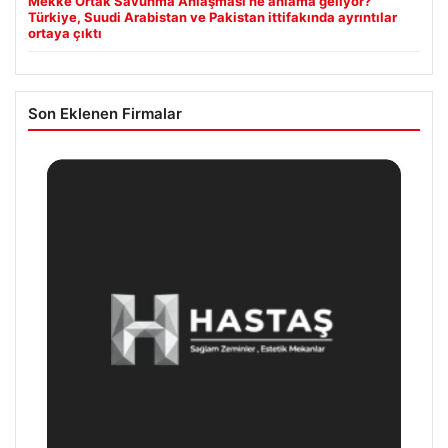
Mekke Ortak Savunma Anlaşması ne anlama geliyor?
Türkiye, Suudi Arabistan ve Pakistan ittifakında ayrıntılar
ortaya çıktı
Son Eklenen Firmalar