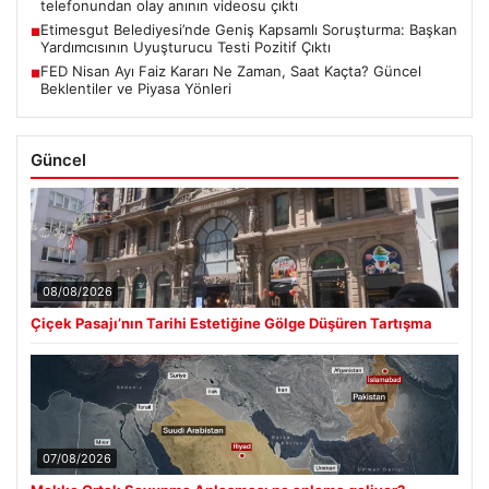
telefonundan olay anının videosu çıktı
Etimesgut Belediyesi’nde Geniş Kapsamlı Soruşturma: Başkan
■
Yardımcısının Uyuşturucu Testi Pozitif Çıktı
FED Nisan Ayı Faiz Kararı Ne Zaman, Saat Kaçta? Güncel
■
Beklentiler ve Piyasa Yönleri
Güncel
08/08/2026
Çiçek Pasajı’nın Tarihi Estetiğine Gölge Düşüren Tartışma
07/08/2026