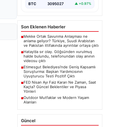
BTC
3095027
▲ +0.97%
Son Eklenen Haberler
Mekke Ortak Savunma Anlaşması ne
■
anlama geliyor? Türkiye, Suudi Arabistan
ve Pakistan ittifakında ayrıntılar ortaya çıktı
Hatay’da sır olay. Göğsünden vurulmuş
■
halde bulundu, telefonundan olay anının
videosu çıktı
Etimesgut Belediyesi’nde Geniş Kapsamlı
■
Soruşturma: Başkan Yardımcısının
Uyuşturucu Testi Pozitif Çıktı
FED Nisan Ayı Faiz Kararı Ne Zaman, Saat
■
Kaçta? Güncel Beklentiler ve Piyasa
Yönleri
Outdoor Mutfaklar ve Modern Yaşam
■
Alanları
Güncel