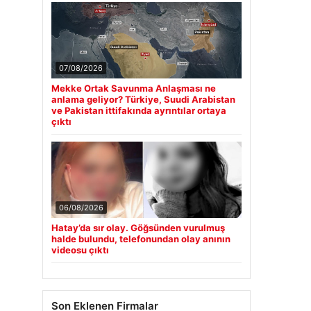
07/08/2026
Mekke Ortak Savunma Anlaşması ne
anlama geliyor? Türkiye, Suudi Arabistan
ve Pakistan ittifakında ayrıntılar ortaya
çıktı
06/08/2026
Hatay’da sır olay. Göğsünden vurulmuş
halde bulundu, telefonundan olay anının
videosu çıktı
Son Eklenen Firmalar