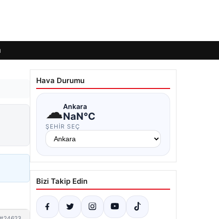
ı
Hava Durumu
☁
Ankara
NaN°C
ŞEHIR SEÇ
Bizi Takip Edin
#24623