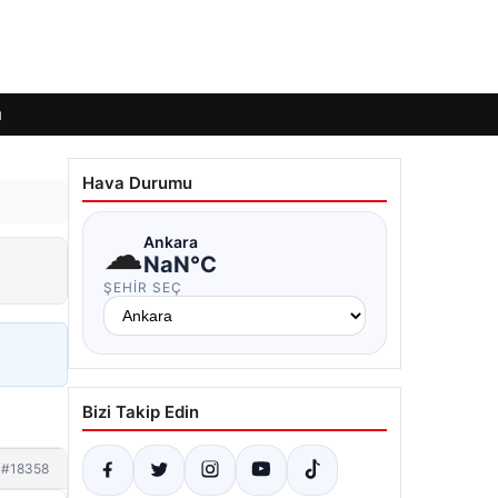
ı
Hava Durumu
☁
Ankara
NaN°C
ŞEHIR SEÇ
Bizi Takip Edin
#18358