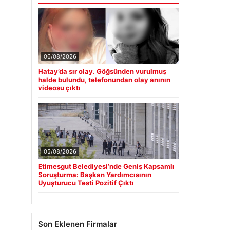
06/08/2026
Hatay’da sır olay. Göğsünden vurulmuş
halde bulundu, telefonundan olay anının
videosu çıktı
05/08/2026
Etimesgut Belediyesi’nde Geniş Kapsamlı
Soruşturma: Başkan Yardımcısının
Uyuşturucu Testi Pozitif Çıktı
Son Eklenen Firmalar