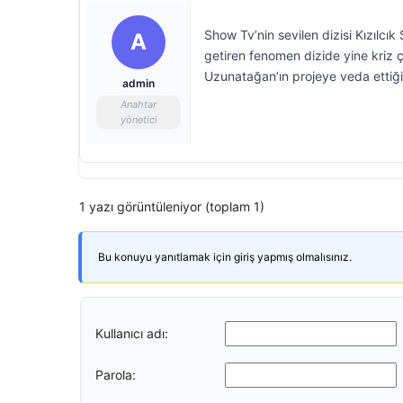
Show Tv’nin sevilen dizisi Kızılcı
A
getiren fenomen dizide yine kriz ç
Uzunatağan’ın projeye veda ettiği
admin
Anahtar
yönetici
1 yazı görüntüleniyor (toplam 1)
Bu konuyu yanıtlamak için giriş yapmış olmalısınız.
Kullanıcı adı:
Parola: