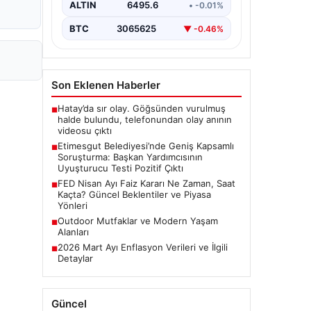
alan belediyeye yönelik yürütülen
ALTIN
6495.6
• -0.01%
kapsamlı bir soruşturmanın son
aşamasında önemli…
BTC
3065625
▼ -0.46%
Son Eklenen Haberler
Hatay’da sır olay. Göğsünden vurulmuş
■
halde bulundu, telefonundan olay anının
videosu çıktı
Etimesgut Belediyesi’nde Geniş Kapsamlı
■
Soruşturma: Başkan Yardımcısının
Uyuşturucu Testi Pozitif Çıktı
FED Nisan Ayı Faiz Kararı Ne Zaman, Saat
■
Kaçta? Güncel Beklentiler ve Piyasa
Yönleri
Outdoor Mutfaklar ve Modern Yaşam
■
Alanları
2026 Mart Ayı Enflasyon Verileri ve İlgili
■
Detaylar
Güncel