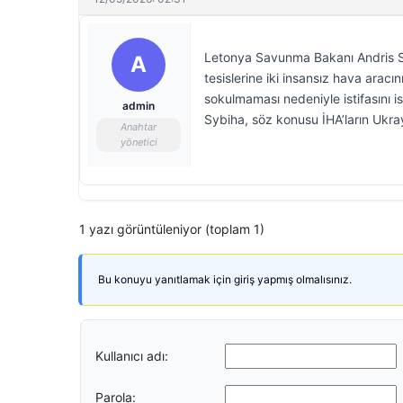
Letonya Savunma Bakanı Andris S
A
tesislerine iki insansız hava arac
sokulmaması nedeniyle istifasını i
admin
Sybiha, söz konusu İHA’ların Ukra
Anahtar
yönetici
1 yazı görüntüleniyor (toplam 1)
Bu konuyu yanıtlamak için giriş yapmış olmalısınız.
Kullanıcı adı:
Parola: