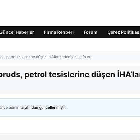
Güncel Haberler
Firma Rehberi
Forum
Çerez Politikas
petrol tesislerine düşen İHA’lar nedeniyle istifa etti
ds, petrol tesislerine düşen İHA’la
 önce
admin
tarafından güncellenmiştir.