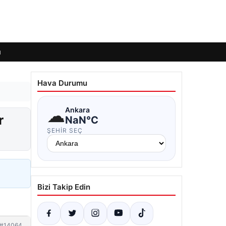
ı
Hava Durumu
☁
Ankara
r
NaN°C
ŞEHIR SEÇ
Bizi Takip Edin
#14064