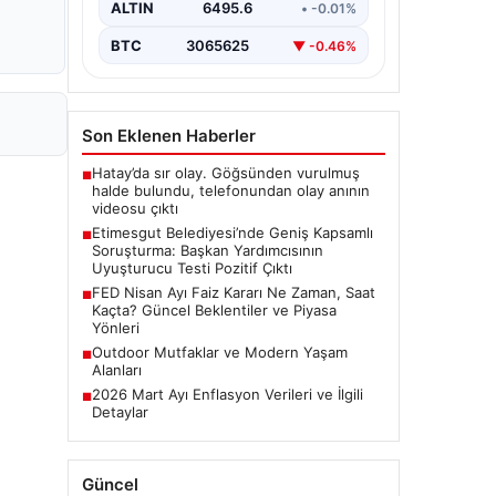
alan belediyeye yönelik yürütülen
ALTIN
6495.6
• -0.01%
kapsamlı bir soruşturmanın son
aşamasında önemli…
BTC
3065625
▼ -0.46%
Son Eklenen Haberler
Hatay’da sır olay. Göğsünden vurulmuş
■
halde bulundu, telefonundan olay anının
videosu çıktı
Etimesgut Belediyesi’nde Geniş Kapsamlı
■
Soruşturma: Başkan Yardımcısının
Uyuşturucu Testi Pozitif Çıktı
FED Nisan Ayı Faiz Kararı Ne Zaman, Saat
■
Kaçta? Güncel Beklentiler ve Piyasa
Yönleri
Outdoor Mutfaklar ve Modern Yaşam
■
Alanları
2026 Mart Ayı Enflasyon Verileri ve İlgili
■
Detaylar
Güncel