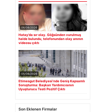
06/08/2026
Hatay’da sır olay. Göğsünden vurulmuş
halde bulundu, telefonundan olay anının
videosu çıktı
05/08/2026
Etimesgut Belediyesi’nde Geniş Kapsamlı
Soruşturma: Başkan Yardımcısının
Uyuşturucu Testi Pozitif Çıktı
Son Eklenen Firmalar