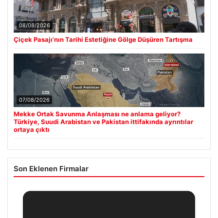
08/08/2026
Çiçek Pasajı’nın Tarihi Estetiğine Gölge Düşüren Tartışma
07/08/2026
Mekke Ortak Savunma Anlaşması ne anlama geliyor?
Türkiye, Suudi Arabistan ve Pakistan ittifakında ayrıntılar
ortaya çıktı
Son Eklenen Firmalar