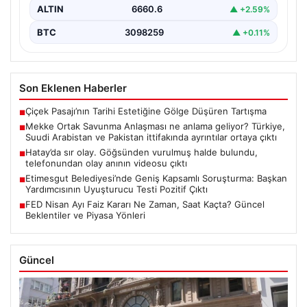
ALTIN
6660.6
▲ +2.59%
BTC
3098259
▲ +0.11%
Son Eklenen Haberler
Çiçek Pasajı’nın Tarihi Estetiğine Gölge Düşüren Tartışma
■
Mekke Ortak Savunma Anlaşması ne anlama geliyor? Türkiye,
■
Suudi Arabistan ve Pakistan ittifakında ayrıntılar ortaya çıktı
Hatay’da sır olay. Göğsünden vurulmuş halde bulundu,
■
telefonundan olay anının videosu çıktı
Etimesgut Belediyesi’nde Geniş Kapsamlı Soruşturma: Başkan
■
Yardımcısının Uyuşturucu Testi Pozitif Çıktı
FED Nisan Ayı Faiz Kararı Ne Zaman, Saat Kaçta? Güncel
■
Beklentiler ve Piyasa Yönleri
Güncel