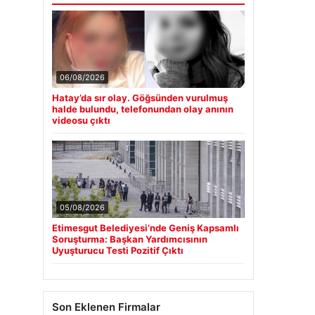
06/08/2026
Hatay’da sır olay. Göğsünden vurulmuş
halde bulundu, telefonundan olay anının
videosu çıktı
05/08/2026
Etimesgut Belediyesi’nde Geniş Kapsamlı
Soruşturma: Başkan Yardımcısının
Uyuşturucu Testi Pozitif Çıktı
Son Eklenen Firmalar