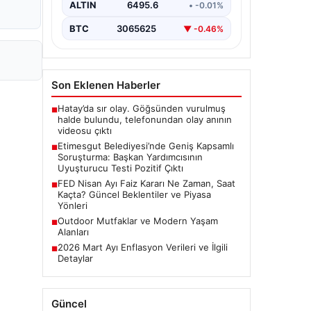
alan belediyeye yönelik yürütülen
ALTIN
6495.6
• -0.01%
kapsamlı bir soruşturmanın son
aşamasında önemli…
BTC
3065625
▼ -0.46%
Son Eklenen Haberler
Hatay’da sır olay. Göğsünden vurulmuş
■
halde bulundu, telefonundan olay anının
videosu çıktı
Etimesgut Belediyesi’nde Geniş Kapsamlı
■
Soruşturma: Başkan Yardımcısının
Uyuşturucu Testi Pozitif Çıktı
FED Nisan Ayı Faiz Kararı Ne Zaman, Saat
■
Kaçta? Güncel Beklentiler ve Piyasa
Yönleri
Outdoor Mutfaklar ve Modern Yaşam
■
Alanları
2026 Mart Ayı Enflasyon Verileri ve İlgili
■
Detaylar
Güncel