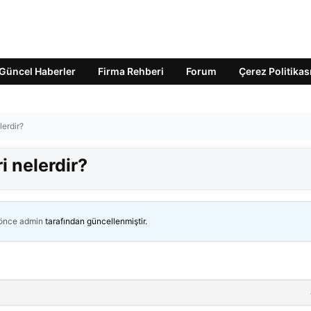
Güncel Haberler
Firma Rehberi
Forum
Çerez Politikas
lerdir?
i nelerdir?
 önce
admin
tarafından güncellenmiştir.