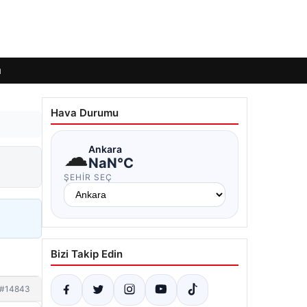
ı
Hava Durumu
☁
Ankara
NaN°C
ŞEHIR SEÇ
Bizi Takip Edin
#14843