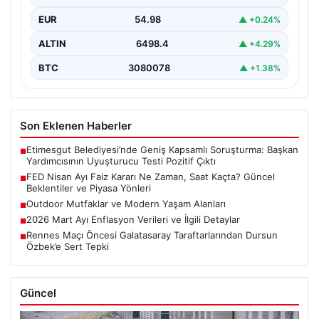
piyasalarda büyük ilgiyle takip edilen…
EUR
54.98
▲ +0.24%
ALTIN
6498.4
▲ +4.29%
BTC
3080078
▲ +1.38%
Son Eklenen Haberler
Etimesgut Belediyesi’nde Geniş Kapsamlı Soruşturma: Başkan
■
Yardımcısının Uyuşturucu Testi Pozitif Çıktı
FED Nisan Ayı Faiz Kararı Ne Zaman, Saat Kaçta? Güncel
■
Beklentiler ve Piyasa Yönleri
Outdoor Mutfaklar ve Modern Yaşam Alanları
■
2026 Mart Ayı Enflasyon Verileri ve İlgili Detaylar
■
Rennes Maçı Öncesi Galatasaray Taraftarlarından Dursun
■
Özbek’e Sert Tepki
Güncel