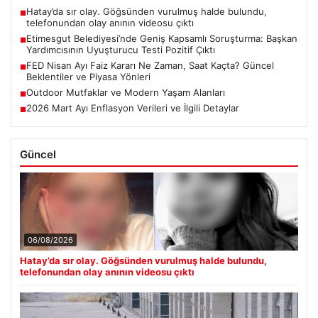
Hatay’da sır olay. Göğsünden vurulmuş halde bulundu,
■
telefonundan olay anının videosu çıktı
Etimesgut Belediyesi’nde Geniş Kapsamlı Soruşturma: Başkan
■
Yardımcısının Uyuşturucu Testi Pozitif Çıktı
FED Nisan Ayı Faiz Kararı Ne Zaman, Saat Kaçta? Güncel
■
Beklentiler ve Piyasa Yönleri
Outdoor Mutfaklar ve Modern Yaşam Alanları
■
2026 Mart Ayı Enflasyon Verileri ve İlgili Detaylar
■
Güncel
06/08/2026
Hatay’da sır olay. Göğsünden vurulmuş halde bulundu,
telefonundan olay anının videosu çıktı