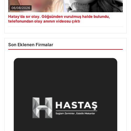
06/08/2026
Hatay’da sır olay. Göğsünden vurulmuş halde bulundu,
telefonundan olay anının videosu çıktı
Son Eklenen Firmalar