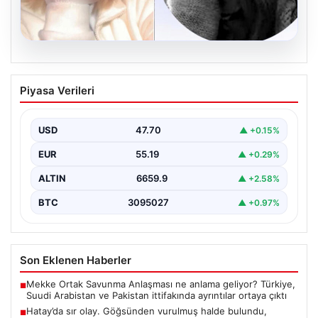
06.08.2026
Hatay’da sır olay. Göğsünden vurulmuş
Piyasa Verileri
halde bulundu, telefonundan olay anının
videosu çıktı
USD
47.70
▲ +0.15%
{"title": "Hatay’da Gizemli Olay: Göğsünden Yaralanan
Kadın ve Olay Anını Kaydeden Video Gün yüzüne…
EUR
55.19
▲ +0.29%
ALTIN
6659.9
▲ +2.58%
BTC
3095027
▲ +0.97%
Son Eklenen Haberler
Mekke Ortak Savunma Anlaşması ne anlama geliyor? Türkiye,
■
Suudi Arabistan ve Pakistan ittifakında ayrıntılar ortaya çıktı
Hatay’da sır olay. Göğsünden vurulmuş halde bulundu,
■