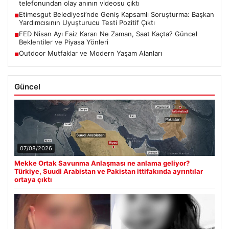
telefonundan olay anının videosu çıktı
Etimesgut Belediyesi’nde Geniş Kapsamlı Soruşturma: Başkan
■
Yardımcısının Uyuşturucu Testi Pozitif Çıktı
FED Nisan Ayı Faiz Kararı Ne Zaman, Saat Kaçta? Güncel
■
Beklentiler ve Piyasa Yönleri
Outdoor Mutfaklar ve Modern Yaşam Alanları
■
Güncel
07/08/2026
Mekke Ortak Savunma Anlaşması ne anlama geliyor?
Türkiye, Suudi Arabistan ve Pakistan ittifakında ayrıntılar
ortaya çıktı