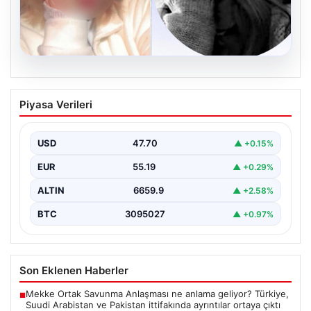
06.08.2026
Hatay’da sır olay. Göğsünden vurulmuş
Piyasa Verileri
halde bulundu, telefonundan olay anının
videosu çıktı
USD
47.70
▲ +0.15%
{"title": "Hatay’da Gizemli Olay: Göğsünden Yaralanan
Kadın ve Olay Anını Kaydeden Video Gün yüzüne…
EUR
55.19
▲ +0.29%
ALTIN
6659.9
▲ +2.58%
BTC
3095027
▲ +0.97%
Son Eklenen Haberler
Mekke Ortak Savunma Anlaşması ne anlama geliyor? Türkiye,
■
Suudi Arabistan ve Pakistan ittifakında ayrıntılar ortaya çıktı