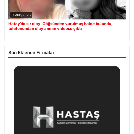
06/08/2026
Hatay’da sır olay. Göğsünden vurulmuş halde bulundu,
telefonundan olay anının videosu çıktı
Son Eklenen Firmalar