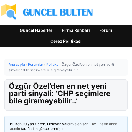
Güncel Haberler
Firma Rehberi
Forum
Çerez Politikası
Ana sayfa
›
Forumlar
›
Politika
›
Özgür Özel’den en net yeni parti
sinyali: ‘CHP seçimlere bile giremeyebilir…’
Özgür Özel’den en net yeni
parti sinyali: ‘CHP seçimlere
bile giremeyebilir…’
Bu konu 0 yanıt içerir, 1 izleyen vardır ve en son
1 ay 1 hafta önce
admin
tarafından güncellenmiştir.