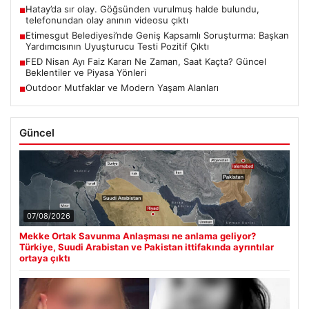
Hatay’da sır olay. Göğsünden vurulmuş halde bulundu,
■
telefonundan olay anının videosu çıktı
Etimesgut Belediyesi’nde Geniş Kapsamlı Soruşturma: Başkan
■
Yardımcısının Uyuşturucu Testi Pozitif Çıktı
FED Nisan Ayı Faiz Kararı Ne Zaman, Saat Kaçta? Güncel
■
Beklentiler ve Piyasa Yönleri
Outdoor Mutfaklar ve Modern Yaşam Alanları
■
Güncel
07/08/2026
Mekke Ortak Savunma Anlaşması ne anlama geliyor?
Türkiye, Suudi Arabistan ve Pakistan ittifakında ayrıntılar
ortaya çıktı