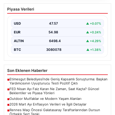
FED Nisan Ayı Faiz Kararı Ne Zaman,
Piyasa Verileri
Saat Kaçta? Güncel Beklentiler ve
Piyasa Yönleri
USD
47.57
▲ +0.07%
ABD Merkez Bankası (FED) nisan ayı faiz kararı, finansal
piyasalarda büyük ilgiyle takip edilen…
EUR
54.98
▲ +0.24%
ALTIN
6498.4
▲ +4.29%
BTC
3080078
▲ +1.38%
Son Eklenen Haberler
Etimesgut Belediyesi’nde Geniş Kapsamlı Soruşturma: Başkan
■
Yardımcısının Uyuşturucu Testi Pozitif Çıktı
FED Nisan Ayı Faiz Kararı Ne Zaman, Saat Kaçta? Güncel
■
Beklentiler ve Piyasa Yönleri
Outdoor Mutfaklar ve Modern Yaşam Alanları
■
2026 Mart Ayı Enflasyon Verileri ve İlgili Detaylar
■
Rennes Maçı Öncesi Galatasaray Taraftarlarından Dursun
■
Özbek’e Sert Tepki