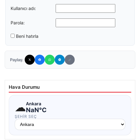
Kullanıcı adı:
Parola:
Beni hatırla
Paylaş:
Hava Durumu
☁
Ankara
NaN°C
ŞEHIR SEÇ