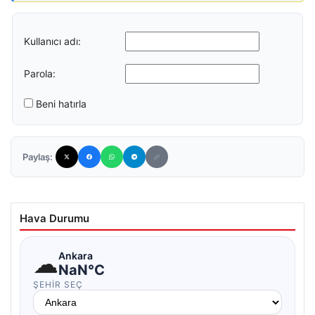
Kullanıcı adı:
Parola:
Beni hatırla
Paylaş:
Hava Durumu
☁
Ankara
NaN°C
ŞEHIR SEÇ