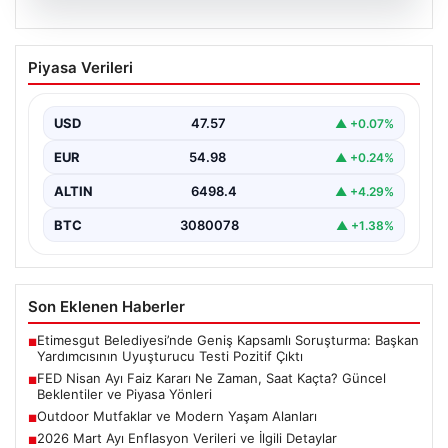
04.08.2026
FED Nisan Ayı Faiz Kararı Ne Zaman,
Piyasa Verileri
Saat Kaçta? Güncel Beklentiler ve
Piyasa Yönleri
USD
47.57
▲ +0.07%
ABD Merkez Bankası (FED) nisan ayı faiz kararı, finansal
piyasalarda büyük ilgiyle takip edilen…
EUR
54.98
▲ +0.24%
ALTIN
6498.4
▲ +4.29%
BTC
3080078
▲ +1.38%
Son Eklenen Haberler
Etimesgut Belediyesi’nde Geniş Kapsamlı Soruşturma: Başkan
■
Yardımcısının Uyuşturucu Testi Pozitif Çıktı
FED Nisan Ayı Faiz Kararı Ne Zaman, Saat Kaçta? Güncel
■
Beklentiler ve Piyasa Yönleri
Outdoor Mutfaklar ve Modern Yaşam Alanları
■
2026 Mart Ayı Enflasyon Verileri ve İlgili Detaylar
■