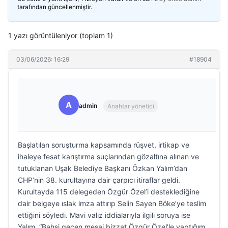
tarafından güncellenmiştir.
1 yazı görüntüleniyor (toplam 1)
03/06/2026: 16:29
#18904
A
admin
Anahtar yönetici
Başlatılan soruşturma kapsamında rüşvet, irtikap ve
ihaleye fesat karıştırma suçlarından gözaltına alınan ve
tutuklanan Uşak Belediye Başkanı Özkan Yalım’dan
CHP’nin 38. kurultayına dair çarpıcı itiraflar geldi.
Kurultayda 115 delegeden Özgür Özel’i desteklediğine
dair belgeye ıslak imza attırıp Selin Sayen Böke’ye teslim
ettiğini söyledi. Mavi valiz iddialarıyla ilgili soruya ise
Yalım, “Bahsi geçen mesaj bizzat Özgür Özel’le yaptığım