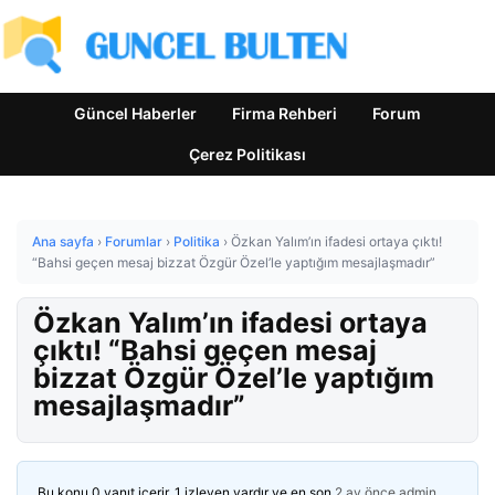
Güncel Haberler
Firma Rehberi
Forum
Çerez Politikası
Ana sayfa
›
Forumlar
›
Politika
›
Özkan Yalım’ın ifadesi ortaya çıktı!
“Bahsi geçen mesaj bizzat Özgür Özel’le yaptığım mesajlaşmadır”
Özkan Yalım’ın ifadesi ortaya
çıktı! “Bahsi geçen mesaj
bizzat Özgür Özel’le yaptığım
mesajlaşmadır”
Bu konu 0 yanıt içerir, 1 izleyen vardır ve en son
2 ay önce
admin