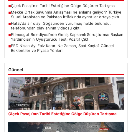
Çiçek Pasajı’nın Tarihi Estetiğine Gölge Düşüren Tartışma
■
Mekke Ortak Savunma Anlaşması ne anlama geliyor? Türkiye,
■
Suudi Arabistan ve Pakistan ittifakında ayrıntılar ortaya çıktı
Hatay’da sır olay. Göğsünden vurulmuş halde bulundu,
■
telefonundan olay anının videosu çıktı
Etimesgut Belediyesi’nde Geniş Kapsamlı Soruşturma: Başkan
■
Yardımcısının Uyuşturucu Testi Pozitif Çıktı
FED Nisan Ayı Faiz Kararı Ne Zaman, Saat Kaçta? Güncel
■
Beklentiler ve Piyasa Yönleri
Güncel
08/08/2026
Çiçek Pasajı’nın Tarihi Estetiğine Gölge Düşüren Tartışma