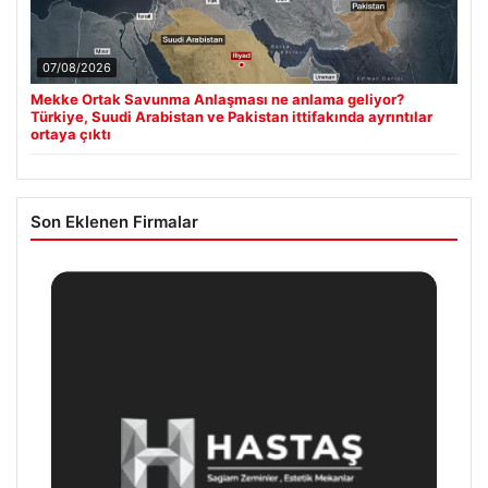
07/08/2026
Mekke Ortak Savunma Anlaşması ne anlama geliyor?
Türkiye, Suudi Arabistan ve Pakistan ittifakında ayrıntılar
ortaya çıktı
Son Eklenen Firmalar