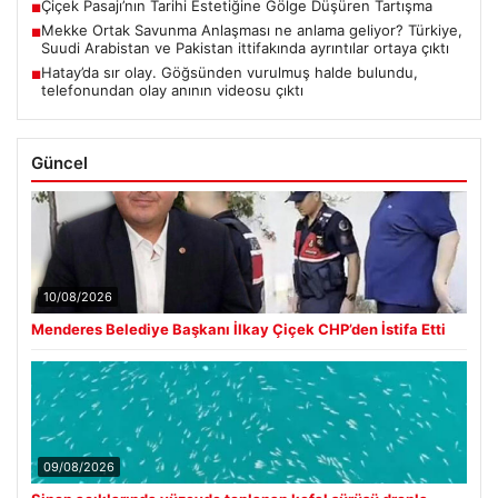
Çiçek Pasajı’nın Tarihi Estetiğine Gölge Düşüren Tartışma
■
Mekke Ortak Savunma Anlaşması ne anlama geliyor? Türkiye,
■
Suudi Arabistan ve Pakistan ittifakında ayrıntılar ortaya çıktı
Hatay’da sır olay. Göğsünden vurulmuş halde bulundu,
■
telefonundan olay anının videosu çıktı
Güncel
10/08/2026
Menderes Belediye Başkanı İlkay Çiçek CHP’den İstifa Etti
09/08/2026