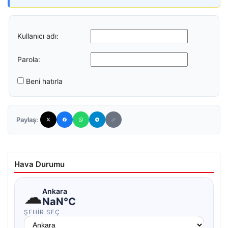
Kullanıcı adı:
Parola:
Beni hatırla
Paylaş:
Hava Durumu
☁
Ankara
NaN°C
ŞEHIR SEÇ