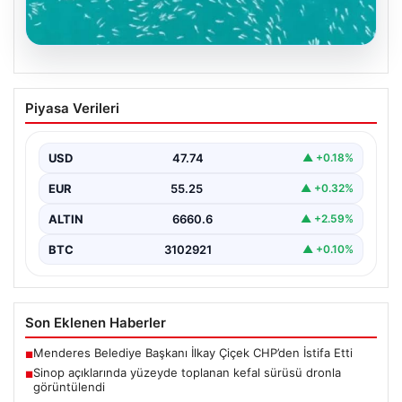
09.08.2026
Sinop açıklarında yüzeyde toplanan
Piyasa Verileri
kefal sürüsü dronla görüntülendi
Sinop'un Gerze açıklarında, Karadeniz'in yüzeyine
doğru yükselen yüzlerce kefal balığının oluşturduğu
USD
47.74
▲ +0.18%
yoğunluk drone ile…
EUR
55.25
▲ +0.32%
ALTIN
6660.6
▲ +2.59%
BTC
3102921
▲ +0.10%
Son Eklenen Haberler
Menderes Belediye Başkanı İlkay Çiçek CHP’den İstifa Etti
■
Sinop açıklarında yüzeyde toplanan kefal sürüsü dronla
■
görüntülendi