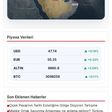
07.08.2026
Mekke Ortak Savunma Anlaşması ne
Piyasa Verileri
anlama geliyor? Türkiye, Suudi
Arabistan ve Pakistan ittifakında
ayrıntılar ortaya çıktı
USD
47.74
▲ +0.18%
EUR
55.25
▲ +0.32%
ALTIN
6660.6
▲ +2.59%
BTC
3098259
▲ +0.11%
Son Eklenen Haberler
Çiçek Pasajı’nın Tarihi Estetiğine Gölge Düşüren Tartışma
■
Mekke Ortak Savunma Anlaşması ne anlama geliyor? Türkiye,
■