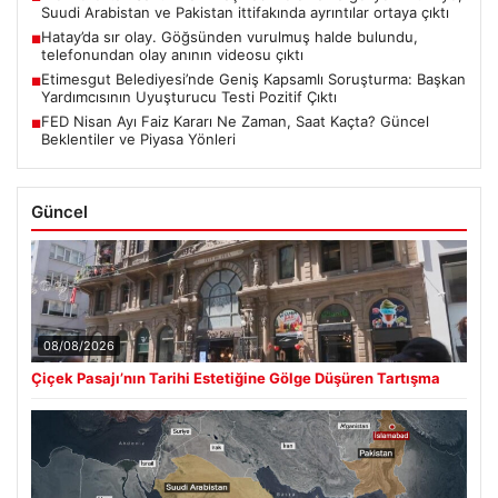
Suudi Arabistan ve Pakistan ittifakında ayrıntılar ortaya çıktı
Hatay’da sır olay. Göğsünden vurulmuş halde bulundu,
■
telefonundan olay anının videosu çıktı
Etimesgut Belediyesi’nde Geniş Kapsamlı Soruşturma: Başkan
■
Yardımcısının Uyuşturucu Testi Pozitif Çıktı
FED Nisan Ayı Faiz Kararı Ne Zaman, Saat Kaçta? Güncel
■
Beklentiler ve Piyasa Yönleri
Güncel
08/08/2026
Çiçek Pasajı’nın Tarihi Estetiğine Gölge Düşüren Tartışma