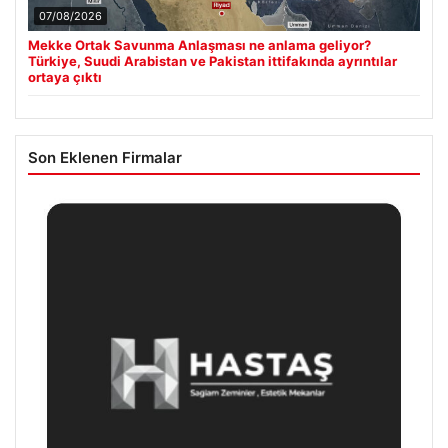
07/08/2026
Mekke Ortak Savunma Anlaşması ne anlama geliyor?
Türkiye, Suudi Arabistan ve Pakistan ittifakında ayrıntılar
ortaya çıktı
Son Eklenen Firmalar