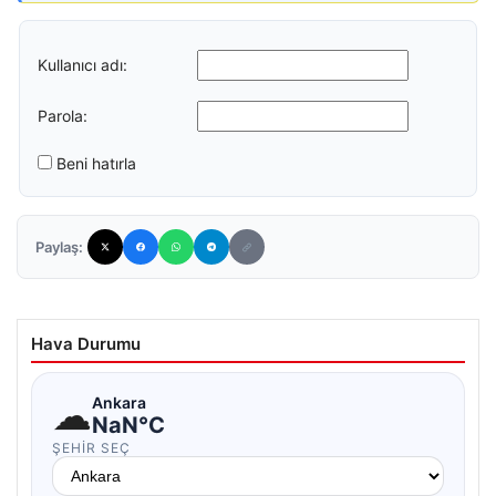
Kullanıcı adı:
Parola:
Beni hatırla
Paylaş:
Hava Durumu
☁
Ankara
NaN°C
ŞEHIR SEÇ