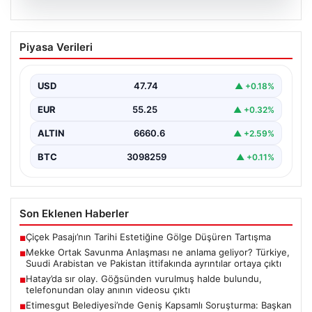
07.08.2026
Mekke Ortak Savunma Anlaşması ne
Piyasa Verileri
anlama geliyor? Türkiye, Suudi
Arabistan ve Pakistan ittifakında
ayrıntılar ortaya çıktı
USD
47.74
▲ +0.18%
EUR
55.25
▲ +0.32%
ALTIN
6660.6
▲ +2.59%
BTC
3098259
▲ +0.11%
Son Eklenen Haberler
Çiçek Pasajı’nın Tarihi Estetiğine Gölge Düşüren Tartışma
■
Mekke Ortak Savunma Anlaşması ne anlama geliyor? Türkiye,
■
Suudi Arabistan ve Pakistan ittifakında ayrıntılar ortaya çıktı
Hatay’da sır olay. Göğsünden vurulmuş halde bulundu,
■
telefonundan olay anının videosu çıktı
Etimesgut Belediyesi’nde Geniş Kapsamlı Soruşturma: Başkan
■