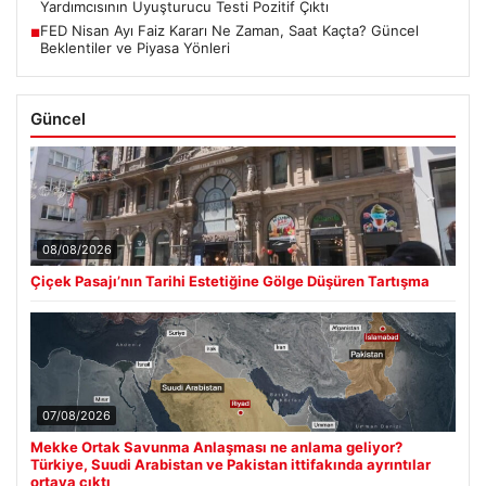
Yardımcısının Uyuşturucu Testi Pozitif Çıktı
FED Nisan Ayı Faiz Kararı Ne Zaman, Saat Kaçta? Güncel
■
Beklentiler ve Piyasa Yönleri
Güncel
08/08/2026
Çiçek Pasajı’nın Tarihi Estetiğine Gölge Düşüren Tartışma
07/08/2026
Mekke Ortak Savunma Anlaşması ne anlama geliyor?
Türkiye, Suudi Arabistan ve Pakistan ittifakında ayrıntılar
ortaya çıktı