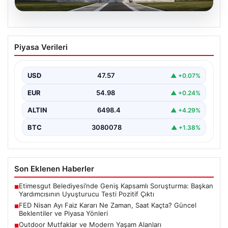
04.08.2026
FED Nisan Ayı Faiz Kararı Ne Zaman,
Piyasa Verileri
Saat Kaçta? Güncel Beklentiler ve
Piyasa Yönleri
USD
47.57
▲ +0.07%
ABD Merkez Bankası (FED) nisan ayı faiz kararı, finansal
piyasalarda büyük ilgiyle takip edilen…
EUR
54.98
▲ +0.24%
ALTIN
6498.4
▲ +4.29%
BTC
3080078
▲ +1.38%
Son Eklenen Haberler
Etimesgut Belediyesi’nde Geniş Kapsamlı Soruşturma: Başkan
■
Yardımcısının Uyuşturucu Testi Pozitif Çıktı
FED Nisan Ayı Faiz Kararı Ne Zaman, Saat Kaçta? Güncel
■
Beklentiler ve Piyasa Yönleri
Outdoor Mutfaklar ve Modern Yaşam Alanları
■