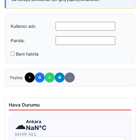
Kullanıcı adı:
Parola:
Beni hatırla
Paylaş:
Hava Durumu
☁
Ankara
NaN°C
ŞEHIR SEÇ