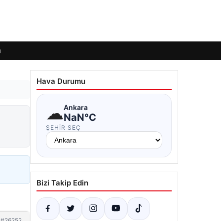
ı
Hava Durumu
☁
Ankara
NaN°C
ŞEHIR SEÇ
Bizi Takip Edin
#26252