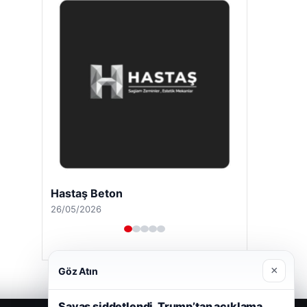
Enes Kaplan Avukatlık Bürosu
28/04/2026
×
Göz Atın
Savaş şiddetlendi, Trump’tan açıklama