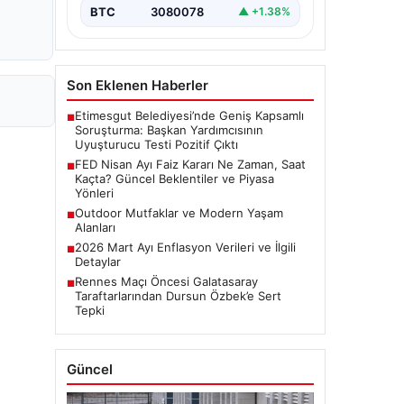
BTC
3080078
▲ +1.38%
Son Eklenen Haberler
Etimesgut Belediyesi’nde Geniş Kapsamlı
■
Soruşturma: Başkan Yardımcısının
Uyuşturucu Testi Pozitif Çıktı
FED Nisan Ayı Faiz Kararı Ne Zaman, Saat
■
Kaçta? Güncel Beklentiler ve Piyasa
Yönleri
Outdoor Mutfaklar ve Modern Yaşam
■
Alanları
2026 Mart Ayı Enflasyon Verileri ve İlgili
■
Detaylar
Rennes Maçı Öncesi Galatasaray
■
Taraftarlarından Dursun Özbek’e Sert
Tepki
Güncel