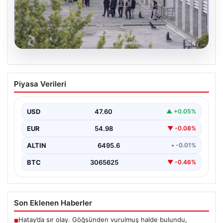
05.08.2026
Etimesgut Belediyesi’nde Geniş
Piyasa Verileri
Kapsamlı Soruşturma: Başkan
Yardımcısının Uyuşturucu Testi Pozitif
Çıktı
USD
47.60
▲ +0.05%
Ankara'nın Etimesgut ilçesinde yer alan belediyeye
EUR
54.98
▼ -0.08%
yönelik yürütülen kapsamlı bir soruşturmanın son
aşamasında önemli…
ALTIN
6495.6
• -0.01%
BTC
3065625
▼ -0.46%
Son Eklenen Haberler
Hatay’da sır olay. Göğsünden vurulmuş halde bulundu,
■