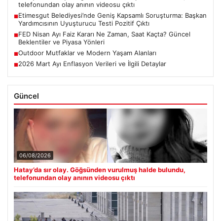
telefonundan olay anının videosu çıktı
Etimesgut Belediyesi’nde Geniş Kapsamlı Soruşturma: Başkan
■
Yardımcısının Uyuşturucu Testi Pozitif Çıktı
FED Nisan Ayı Faiz Kararı Ne Zaman, Saat Kaçta? Güncel
■
Beklentiler ve Piyasa Yönleri
Outdoor Mutfaklar ve Modern Yaşam Alanları
■
2026 Mart Ayı Enflasyon Verileri ve İlgili Detaylar
■
Güncel
06/08/2026
Hatay’da sır olay. Göğsünden vurulmuş halde bulundu,
telefonundan olay anının videosu çıktı