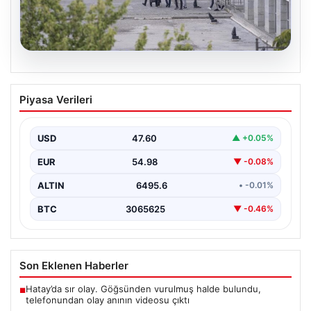
05.08.2026
Etimesgut Belediyesi’nde Geniş
Piyasa Verileri
Kapsamlı Soruşturma: Başkan
Yardımcısının Uyuşturucu Testi Pozitif
Çıktı
USD
47.60
▲ +0.05%
Ankara'nın Etimesgut ilçesinde yer alan belediyeye
EUR
54.98
▼ -0.08%
yönelik yürütülen kapsamlı bir soruşturmanın son
aşamasında önemli…
ALTIN
6495.6
• -0.01%
BTC
3065625
▼ -0.46%
Son Eklenen Haberler
Hatay’da sır olay. Göğsünden vurulmuş halde bulundu,
■
telefonundan olay anının videosu çıktı