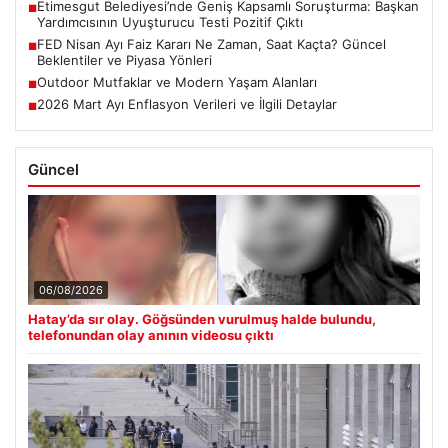
Etimesgut Belediyesi’nde Geniş Kapsamlı Soruşturma: Başkan
■
Yardımcısının Uyuşturucu Testi Pozitif Çıktı
FED Nisan Ayı Faiz Kararı Ne Zaman, Saat Kaçta? Güncel
■
Beklentiler ve Piyasa Yönleri
Outdoor Mutfaklar ve Modern Yaşam Alanları
■
2026 Mart Ayı Enflasyon Verileri ve İlgili Detaylar
■
Güncel
06/08/2026
Hatay’da sır olay. Göğsünden vurulmuş halde bulundu,
telefonundan olay anının videosu çıktı