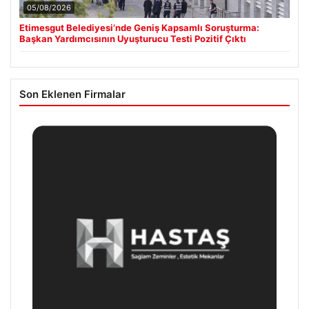
05/08/2026
Etimesgut Belediyesi’nde Geniş Kapsamlı Soruşturma:
Başkan Yardımcısının Uyuşturucu Testi Pozitif Çıktı
Son Eklenen Firmalar