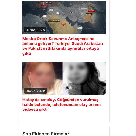
07/08/2026
Mekke Ortak Savunma Anlaşması ne
anlama geliyor? Türkiye, Suudi Arabistan
ve Pakistan ittifakında ayrıntılar ortaya
çıktı
06/08/2026
Hatay’da sır olay. Göğsünden vurulmuş
halde bulundu, telefonundan olay anının
videosu çıktı
Son Eklenen Firmalar