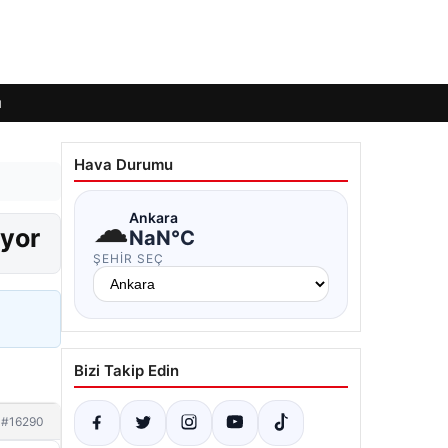
ı
Hava Durumu
☁
Ankara
iyor
NaN°C
ŞEHIR SEÇ
Bizi Takip Edin
#16290