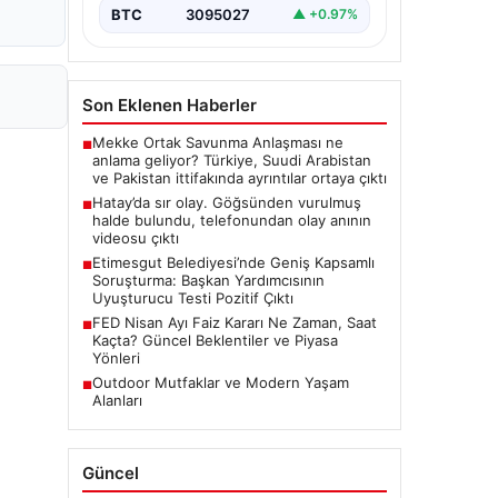
BTC
3095027
▲ +0.97%
Son Eklenen Haberler
Mekke Ortak Savunma Anlaşması ne
■
anlama geliyor? Türkiye, Suudi Arabistan
ve Pakistan ittifakında ayrıntılar ortaya çıktı
Hatay’da sır olay. Göğsünden vurulmuş
■
halde bulundu, telefonundan olay anının
videosu çıktı
Etimesgut Belediyesi’nde Geniş Kapsamlı
■
Soruşturma: Başkan Yardımcısının
Uyuşturucu Testi Pozitif Çıktı
FED Nisan Ayı Faiz Kararı Ne Zaman, Saat
■
Kaçta? Güncel Beklentiler ve Piyasa
Yönleri
Outdoor Mutfaklar ve Modern Yaşam
■
Alanları
Güncel