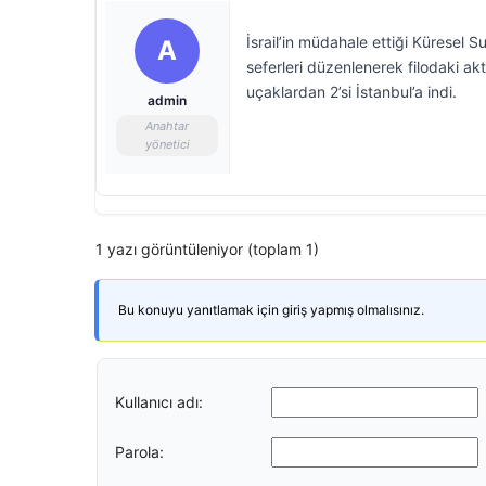
İsrail’in müdahale ettiği Küresel 
A
seferleri düzenlenerek filodaki akti
uçaklardan 2’si İstanbul’a indi.
admin
Anahtar
yönetici
1 yazı görüntüleniyor (toplam 1)
Bu konuyu yanıtlamak için giriş yapmış olmalısınız.
Kullanıcı adı:
Parola: