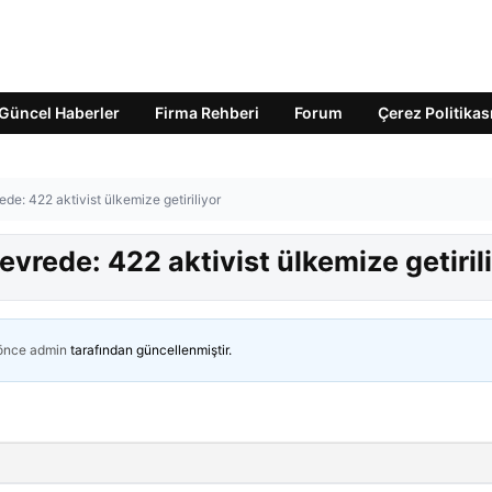
Güncel Haberler
Firma Rehberi
Forum
Çerez Politikas
de: 422 aktivist ülkemize getiriliyor
vrede: 422 aktivist ülkemize getiril
 önce
admin
tarafından güncellenmiştir.