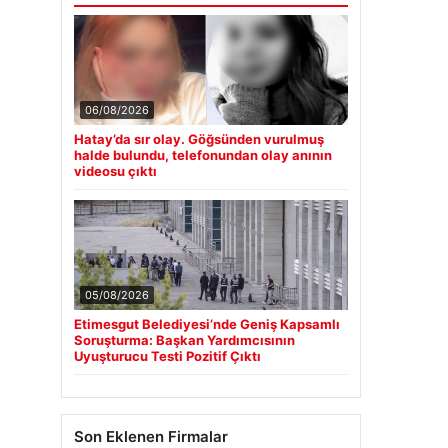
06/08/2026
Hatay’da sır olay. Göğsünden vurulmuş
halde bulundu, telefonundan olay anının
videosu çıktı
05/08/2026
Etimesgut Belediyesi’nde Geniş Kapsamlı
Soruşturma: Başkan Yardımcısının
Uyuşturucu Testi Pozitif Çıktı
Son Eklenen Firmalar