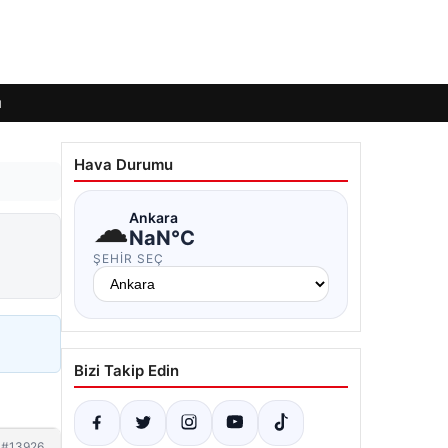
ı
Hava Durumu
☁
Ankara
NaN°C
ŞEHIR SEÇ
Bizi Takip Edin
#13926