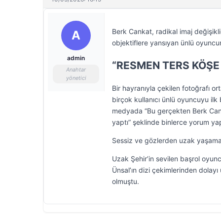
Berk Cankat, radikal imaj değişikl
A
objektiflere yansıyan ünlü oyuncu
admin
“RESMEN TERS KÖŞE
Anahtar
yönetici
Bir hayranıyla çekilen fotoğrafı o
birçok kullanıcı ünlü oyuncuyu ilk
medyada “Bu gerçekten Berk Canka
yaptı” şeklinde binlerce yorum yap
Sessiz ve gözlerden uzak yaşama
Uzak Şehir’in sevilen başrol oyun
Ünsal’ın dizi çekimlerinden dolay
olmuştu.