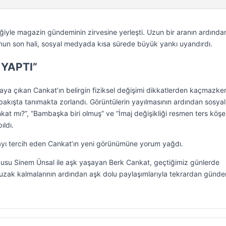
iğiyle magazin gündeminin zirvesine yerleşti. Uzun bir aranın ardında
nun son hali, sosyal medyada kısa sürede büyük yankı uyandırdı.
 YAPTI”
rtaya çıkan Cankat’ın belirgin fiziksel değişimi dikkatlerden kaçmazke
 bakışta tanımakta zorlandı. Görüntülerin yayılmasının ardından sosyal
t mı?”, “Bambaşka biri olmuş” ve “İmaj değişikliği resmen ters köşe
ıldı.
yı tercih eden Cankat’ın yeni görünümüne yorum yağdı.
cusu Sinem Ünsal ile aşk yaşayan Berk Cankat, geçtiğimiz günlerde
ı uzak kalmalarının ardından aşk dolu paylaşımlarıyla tekrardan günd