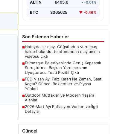
alan belediyeye yönelik yürütülen
ALTIN
6495.6
• -0.01%
kapsamlı bir soruşturmanın son
aşamasında önemli…
BTC
3065625
▼ -0.46%
Son Eklenen Haberler
Hatay’da sır olay. Göğsünden vurulmuş
■
halde bulundu, telefonundan olay anının
videosu çıktı
Etimesgut Belediyesi’nde Geniş Kapsamlı
■
Soruşturma: Başkan Yardımcısının
Uyuşturucu Testi Pozitif Çıktı
FED Nisan Ayı Faiz Kararı Ne Zaman, Saat
■
Kaçta? Güncel Beklentiler ve Piyasa
Yönleri
Outdoor Mutfaklar ve Modern Yaşam
■
Alanları
2026 Mart Ayı Enflasyon Verileri ve İlgili
■
Detaylar
Güncel