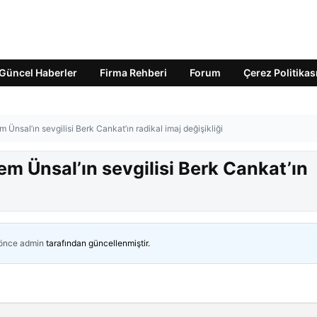
Güncel Haberler
Firma Rehberi
Forum
Çerez Politikas
 Ünsal’ın sevgilisi Berk Cankat’ın radikal imaj değişikliği
em Ünsal’ın sevgilisi Berk Cankat’ın
 önce
admin
tarafından güncellenmiştir.