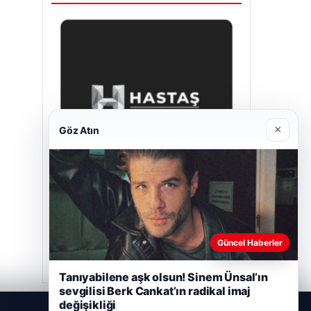
×
Göz Atın
Hastaş Beton
26/05/2026
Güncel Haberler
Tanıyabilene aşk olsun! Sinem Ünsal’ın
sevgilisi Berk Cankat’ın radikal imaj
değişikliği